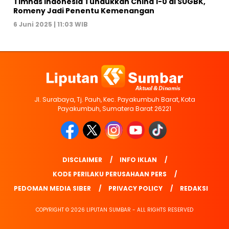
Timnas Indonesia Tundukkan China 1-0 di SUGBK,
Romeny Jadi Penentu Kemenangan
6 Juni 2025 | 11:03 WIB
Jl. Surabaya, Tj. Pauh, Kec. Payakumbuh Barat, Kota
Payakumbuh, Sumatera Barat 26221
DISCLAIMER
INFO IKLAN
KODE PERILAKU PERUSAHAAN PERS
PEDOMAN MEDIA SIBER
PRIVACY POLICY
REDAKSI
COPYRIGHT © 2026 LIPUTAN SUMBAR - ALL RIGHTS RESERVED