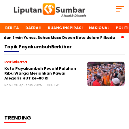
BERITA
DAERAH
RUANG INSPIRASI
NASIONAL
POLITI
dan Erwin Yunaz, Bahas Masa Depan Kota dalam Pilkada
D
Topik
PayakumbuhBerkibar
Pariwisata
Kota Payakumbuh Pecah! Puluhan
Ribu Warga Meriahkan Pawai
Alegoris HUT ke-80 RI
Rabu, 20 Agustus 2025 - 08:40 WIB
TRENDING