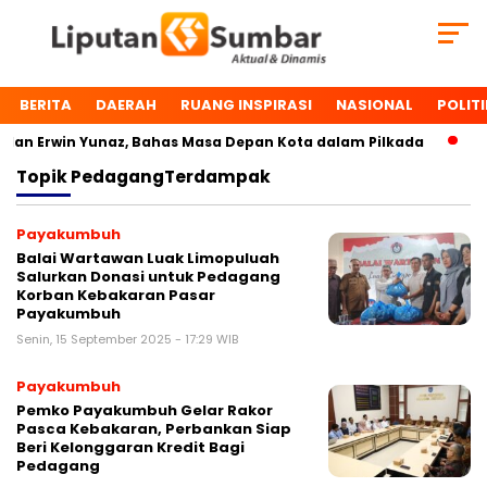
BERITA
DAERAH
RUANG INSPIRASI
NASIONAL
POLITI
n Erwin Yunaz, Bahas Masa Depan Kota dalam Pilkada
Dua
Topik
PedagangTerdampak
Payakumbuh
Balai Wartawan Luak Limopuluah
Salurkan Donasi untuk Pedagang
Korban Kebakaran Pasar
Payakumbuh
Senin, 15 September 2025 - 17:29 WIB
Payakumbuh
Pemko Payakumbuh Gelar Rakor
Pasca Kebakaran, Perbankan Siap
Beri Kelonggaran Kredit Bagi
Pedagang