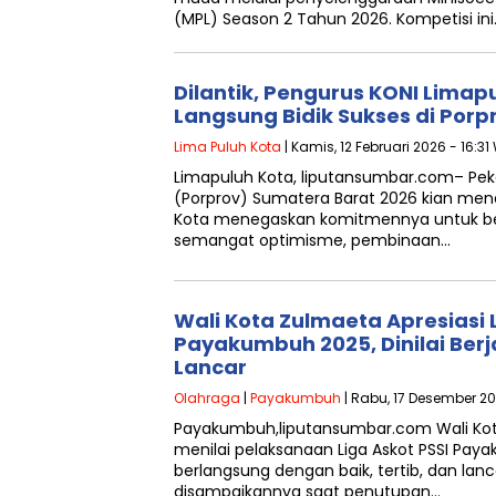
(MPL) Season 2 Tahun 2026. Kompetisi ini
Dilantik, Pengurus KONI Limap
Langsung Bidik Sukses di Porp
Lima Puluh Kota
| Kamis, 12 Februari 2026 - 16:31
Limapuluh Kota, liputansumbar.com– Pek
(Porprov) Sumatera Barat 2026 kian men
Kota menegaskan komitmennya untuk ber
semangat optimisme, pembinaan…
Wali Kota Zulmaeta Apresiasi L
Payakumbuh 2025, Dinilai Berj
Lancar
Olahraga
|
Payakumbuh
| Rabu, 17 Desember 20
Payakumbuh,liputansumbar.com Wali Ko
menilai pelaksanaan Liga Askot PSSI Pay
berlangsung dengan baik, tertib, dan lanc
disampaikannya saat penutupan…