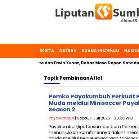
BERITA
DAERAH
RUANG INSPIRASI
NASIO
h, Dr. Zulmaeta dan Erwin Yunaz, Bahas Masa Depan Kota dala
Topik
PembinaanAtlet
Pemko Payakumbuh Perkuat P
Muda melalui Minisoccer Pa
Season 2
Payakumbuh
| Sabtu, 11 Juli 2026 - 20:00 WIB
Payakumbuh,liputansumbar.com Pemerin
menunjukkan komitmennya dalam memp
muda melalui penyelenggaraan Minisoc