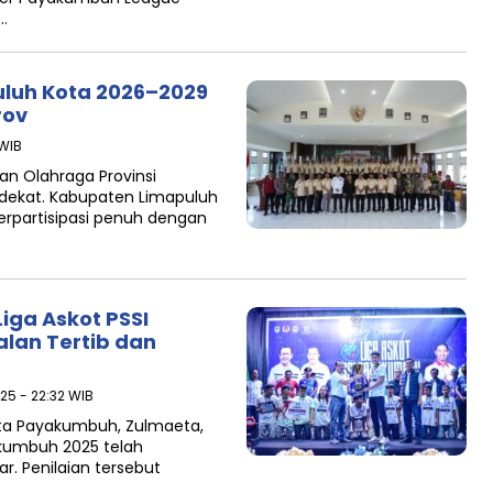
…
uluh Kota 2026–2029
rov
 WIB
an Olahraga Provinsi
dekat. Kabupaten Limapuluh
partisipasi penuh dengan
iga Askot PSSI
alan Tertib dan
25 - 22:32 WIB
ta Payakumbuh, Zulmaeta,
akumbuh 2025 telah
ar. Penilaian tersebut