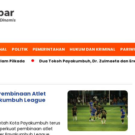
NAL
POLITIK
PEMERINTAHAN
HUKUM DAN KRIMINAL
PARIW
m Pilkada
Dua Tokoh Payakumbuh, Dr. Zulmaeta dan Erwin
embinaan Atlet
yakumbuh League
tah Kota Payakumbuh terus
erkuat pembinaan atlet
cer Payakumbuh League