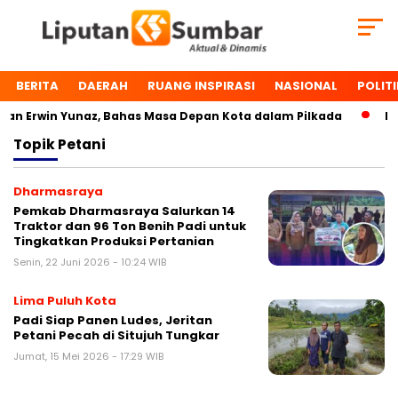
BERITA
DAERAH
RUANG INSPIRASI
NASIONAL
POLITI
n Erwin Yunaz, Bahas Masa Depan Kota dalam Pilkada
Dua
Topik
Petani
Dharmasraya
Pemkab Dharmasraya Salurkan 14
Traktor dan 96 Ton Benih Padi untuk
Tingkatkan Produksi Pertanian
Senin, 22 Juni 2026 - 10:24 WIB
Lima Puluh Kota
Padi Siap Panen Ludes, Jeritan
Petani Pecah di Situjuh Tungkar
Jumat, 15 Mei 2026 - 17:29 WIB