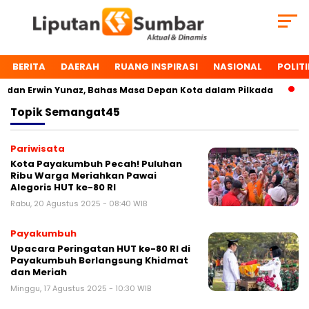
BERITA
DAERAH
RUANG INSPIRASI
NASIONAL
POLITI
dan Erwin Yunaz, Bahas Masa Depan Kota dalam Pilkada
Du
Topik
Semangat45
Pariwisata
Kota Payakumbuh Pecah! Puluhan
Ribu Warga Meriahkan Pawai
Alegoris HUT ke-80 RI
Rabu, 20 Agustus 2025 - 08:40 WIB
Payakumbuh
Upacara Peringatan HUT ke-80 RI di
Payakumbuh Berlangsung Khidmat
dan Meriah
Minggu, 17 Agustus 2025 - 10:30 WIB