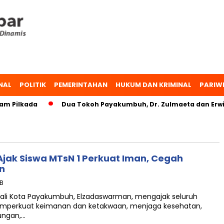
NAL
POLITIK
PEMERINTAHAN
HUKUM DAN KRIMINAL
PARIW
m Pilkada
Dua Tokoh Payakumbuh, Dr. Zulmaeta dan Erwin
jak Siswa MTsN 1 Perkuat Iman, Cegah
an
IB
li Kota Payakumbuh, Elzadaswarman, mengajak seluruh
emperkuat keimanan dan ketakwaan, menjaga kesehatan,
ungan,…