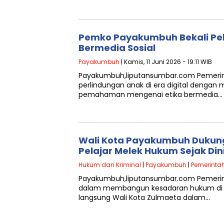
Pemko Payakumbuh Bekali Pela
Bermedia Sosial
Payakumbuh
| Kamis, 11 Juni 2026 - 19:11 WIB
Payakumbuh,liputansumbar.com Pemeri
perlindungan anak di era digital dengan
pemahaman mengenai etika bermedia…
Wali Kota Payakumbuh Dukung
Pelajar Melek Hukum Sejak Din
Hukum dan Kriminal
|
Payakumbuh
|
Pemerinta
Payakumbuh,liputansumbar.com Pemeri
dalam membangun kesadaran hukum di kal
langsung Wali Kota Zulmaeta dalam…