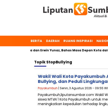
BERITA
DAERAH
RUANG INSPIRASI
NASIO
h, Dr. Zulmaeta dan Erwin Yunaz, Bahas Masa Depan Kota dala
Topik
StopBullying
Wakil Wali Kota Payakumbuh A
Bullying, dan Peduli Lingkung
Payakumbuh
| Senin, 3 Agustus 2026 - 09:55 W
Payakumbuh,liputansumbar.com Wakil Wa
siswa MTsN 1 Kota Payakumbuh untuk m
meningkatkan kepedulian terhadap lingk