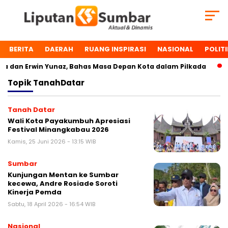
BERITA
DAERAH
RUANG INSPIRASI
NASIONAL
POLITI
dan Erwin Yunaz, Bahas Masa Depan Kota dalam Pilkada
D
Topik
TanahDatar
Tanah Datar
Wali Kota Payakumbuh Apresiasi
Festival Minangkabau 2026
Kamis, 25 Juni 2026 - 13:15 WIB
Sumbar
Kunjungan Mentan ke Sumbar
kecewa, Andre Rosiade Soroti
Kinerja Pemda
Sabtu, 18 April 2026 - 16:54 WIB
Nasional