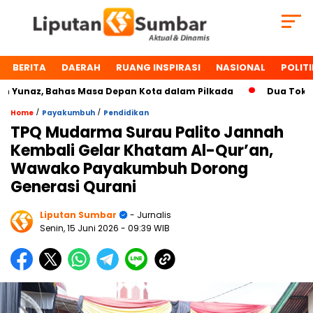
BERITA
DAERAH
RUANG INSPIRASI
NASIONAL
POLITI
naz, Bahas Masa Depan Kota dalam Pilkada
Dua Tokoh Pay
/
/
Home
Payakumbuh
Pendidikan
TPQ Mudarma Surau Palito Jannah
Kembali Gelar Khatam Al-Qur’an,
Wawako Payakumbuh Dorong
Generasi Qurani
Liputan Sumbar
- Jurnalis
Senin, 15 Juni 2026
- 09:39 WIB