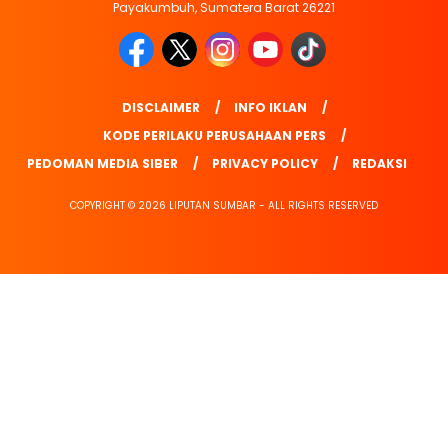
Payakumbuh, Sumatera Barat 26221
DISCLAIMER
INFO IKLAN
KODE PERILAKU PERUSAHAAN PERS
PEDOMAN MEDIA SIBER
PRIVACY POLICY
REDAKSI
COPYRIGHT © 2026 LIPUTAN SUMBAR - ALL RIGHTS RESERVED