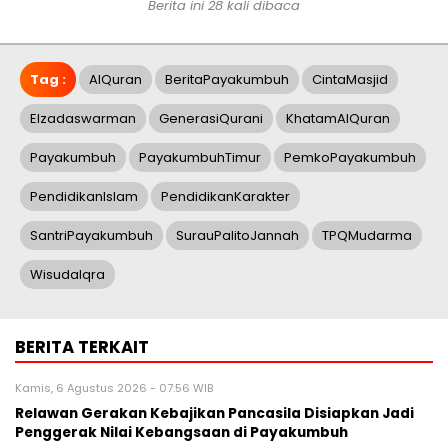
Berita ini 28 kali dibaca
Tag :
AlQuran
BeritaPayakumbuh
CintaMasjid
Elzadaswarman
GenerasiQurani
KhatamAlQuran
Payakumbuh
PayakumbuhTimur
PemkoPayakumbuh
PendidikanIslam
PendidikanKarakter
SantriPayakumbuh
SurauPalitoJannah
TPQMudarma
WisudaIqra
BERITA TERKAIT
Kamis, 6 Agustus 2026 - 07:56 WIB
Relawan Gerakan Kebajikan Pancasila Disiapkan Jadi
Penggerak Nilai Kebangsaan di Payakumbuh