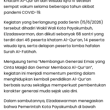
Khatam Al-Qur’an dan Wisuda Iqra IV setelah
sempat vakum selama beberapa tahun akibat
pandemi COVID-19.
Kegiatan yang berlangsung pada Senin (15/6/2026)
tersebut dihadiri Wakil Wali Kota Payakumbuh,
Elzadaswarman, dan diikuti sebanyak 68 santri yang
terdiri dari 46 peserta khatam Al-Qur’an, 14 peserta
wisuda Iqra, serta delapan peserta lomba hafalan
Surah Al-Fatihah.
Mengusung tema “Membangun Generasi Emas yang
Cinta Masjid dan Gemar Membaca Al-Qur’an”,
kegiatan ini menjadi momentum penting dalam
menghidupkan kembali pendidikan Al-Qur’an
berbasis surau sekaligus memperkuat pembentukan
karakter generasi muda sejak usia dini.
Dalam sambutannya, Elzadaswarman menegaskan
bahwa Pemerintah Kota Payakumbuh di bawah