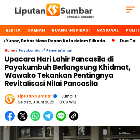
BERITA
DAERAH
RUANG INSPIRASI
NASIONAL
POLITI
naz, Bahas Masa Depan Kota dalam Pilkada
Dua Tokoh Pay
/
/
Home
Payakumbuh
Pemerintahan
Upacara Hari Lahir Pancasila di
Payakumbuh Berlangsung Khidmat,
Wawako Tekankan Pentingnya
Revitalisasi Nilai Pancasila
Liputan Sumbar
- Jurnalis
Selasa, 3 Juni 2025
- 10:08 WIB