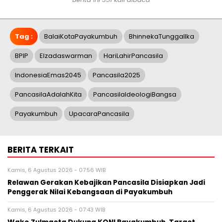
Tag :
BalaiKotaPayakumbuh
BhinnekaTunggalIka
BPIP
Elzadaswarman
HariLahirPancasila
IndonesiaEmas2045
Pancasila2025
PancasilaAdalahKita
PancasilaIdeologiBangsa
Payakumbuh
UpacaraPancasila
BERITA TERKAIT
Kamis, 6 Agustus 2026 - 07:56 WIB
Relawan Gerakan Kebajikan Pancasila Disiapkan Jadi
Penggerak Nilai Kebangsaan di Payakumbuh
Kamis, 6 Agustus 2026 - 07:43 WIB