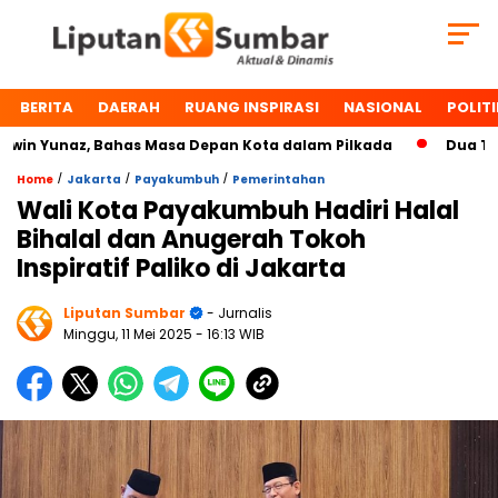
BERITA
DAERAH
RUANG INSPIRASI
NASIONAL
POLITI
n Yunaz, Bahas Masa Depan Kota dalam Pilkada
Dua Tokoh
/
/
/
Home
Jakarta
Payakumbuh
Pemerintahan
Wali Kota Payakumbuh Hadiri Halal
Bihalal dan Anugerah Tokoh
Inspiratif Paliko di Jakarta
Liputan Sumbar
- Jurnalis
Minggu, 11 Mei 2025
- 16:13 WIB