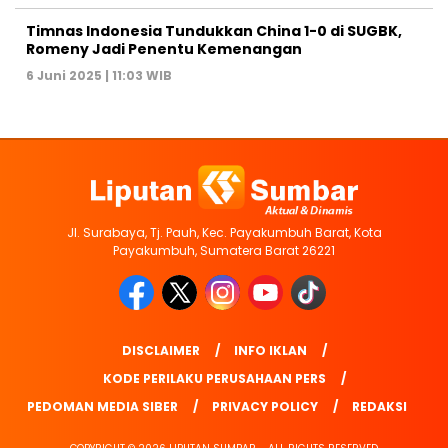
Timnas Indonesia Tundukkan China 1-0 di SUGBK,
Romeny Jadi Penentu Kemenangan
6 Juni 2025 | 11:03 WIB
Jl. Surabaya, Tj. Pauh, Kec. Payakumbuh Barat, Kota
Payakumbuh, Sumatera Barat 26221
DISCLAIMER
INFO IKLAN
KODE PERILAKU PERUSAHAAN PERS
PEDOMAN MEDIA SIBER
PRIVACY POLICY
REDAKSI