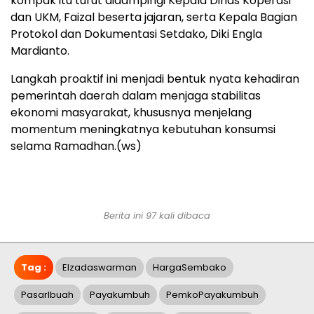
kompak itu turut didampingi Kepala Dinas Koperasi
dan UKM, Faizal beserta jajaran, serta Kepala Bagian
Protokol dan Dokumentasi Setdako, Diki Engla
Mardianto.
Langkah proaktif ini menjadi bentuk nyata kehadiran
pemerintah daerah dalam menjaga stabilitas
ekonomi masyarakat, khususnya menjelang
momentum meningkatnya kebutuhan konsumsi
selama Ramadhan.(ws)
Berita ini 97 kali dibaca
Tag :
Elzadaswarman
HargaSembako
PasarIbuah
Payakumbuh
PemkoPayakumbuh