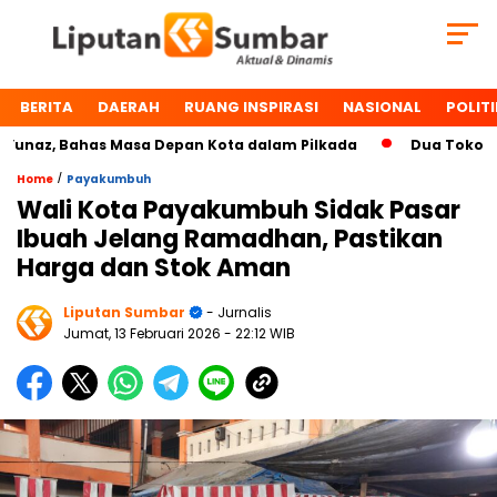
BERITA
DAERAH
RUANG INSPIRASI
NASIONAL
POLITI
az, Bahas Masa Depan Kota dalam Pilkada
Dua Tokoh Paya
/
Home
Payakumbuh
Wali Kota Payakumbuh Sidak Pasar
Ibuah Jelang Ramadhan, Pastikan
Harga dan Stok Aman
Liputan Sumbar
- Jurnalis
Jumat, 13 Februari 2026
- 22:12 WIB