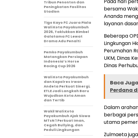
Pada hari per
Tribun Penonton dan
Peningkatan Fasilitas
bersama Wakil
Stadion
Ananda menge
Tigo Kayo FC Juara Piala
layanan dasa
Wali Kota Payakumbuh
2026, Taklukkan Bimbel
Beberapa OPD 
Galatama FC Lewat
Drama Adu Penalti
Lingkungan Hi
Perumahan Ra
Pemko Payakumbuh
Matangkan Persiapan
UKM, Dinas Ke
Indonesia’s Horse
Dinas Perhub
Racing Cup 2026
Wali Kota Payakumbuh
dan Kapolres Irwan
Baca Juga 
Andeta Perkuat Sinergi,
Perdana di
ETLE Jadi Langkah Baru
Wujudkan Kota Aman
dan Tertib
Dalam arahan
Wakil Wali Kota
berbagai pers
Payakumbuh Ajak Siswa
MTsN 1 Perkuat Iman,
utama pemeri
Cegah Bullying, dan
Peduli Lingkungan
Zulmaeta jug