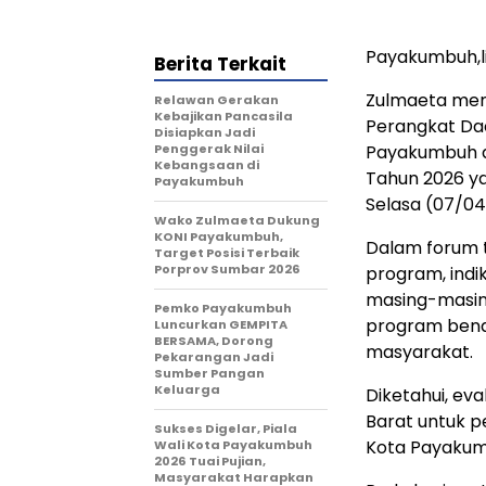
Payakumbuh,
Berita Terkait
Zulmaeta mem
Relawan Gerakan
Kebajikan Pancasila
Perangkat Dae
Disiapkan Jadi
Penggerak Nilai
Payakumbuh da
Kebangsaan di
Tahun 2026 yan
Payakumbuh
Selasa (07/04
Wako Zulmaeta Dukung
KONI Payakumbuh,
Dalam forum t
Target Posisi Terbaik
Porprov Sumbar 2026
program, indik
masing-masing
Pemko Payakumbuh
program bena
Luncurkan GEMPITA
BERSAMA, Dorong
masyarakat.
Pekarangan Jadi
Sumber Pangan
Keluarga
Diketahui, eva
Barat untuk p
Sukses Digelar, Piala
Kota Payakum
Wali Kota Payakumbuh
2026 Tuai Pujian,
Masyarakat Harapkan