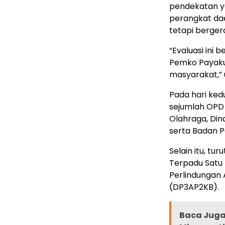
pendekatan ya
perangkat da
tetapi berger
“Evaluasi ini 
Pemko Payaku
masyarakat,” 
Pada hari ked
sejumlah OPD 
Olahraga, Din
serta Badan 
Selain itu, t
Terpadu Satu
Perlindungan
(DP3AP2KB).
Baca Juga 