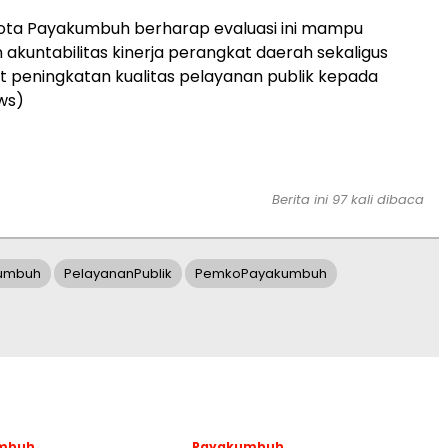
ota Payakumbuh berharap evaluasi ini mampu
akuntabilitas kinerja perangkat daerah sekaligus
peningkatan kualitas pelayanan publik kepada
ws)
Berita ini 97 kali dibaca
umbuh
PelayananPublik
PemkoPayakumbuh
mbuh
Payakumbuh