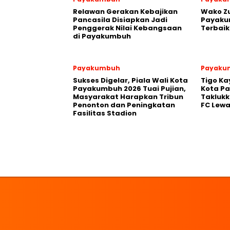
Relawan Gerakan Kebajikan
Wako Z
Pancasila Disiapkan Jadi
Payakum
Penggerak Nilai Kebangsaan
Terbaik
di Payakumbuh
Payakumbuh
Payaku
Sukses Digelar, Piala Wali Kota
Tigo Ka
Payakumbuh 2026 Tuai Pujian,
Kota P
Masyarakat Harapkan Tribun
Takluk
Penonton dan Peningkatan
FC Lewa
Fasilitas Stadion