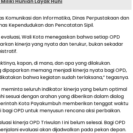
Miliki Hunian Layak Huni
s Komunikasi dan Informatika, Dinas Perpustakaan dan
Dinas Kependudukan dan Pencatatan Sipil.
 evaluasi, Wali Kota menegaskan bahwa setiap OPD
kan kinerja yang nyata dan terukur, bukan sekadar
stratif.
ktinya, kapan, di mana, dan apa yang dilakukan.
g dipaparkan memang menjadi kinerja nyata bagi OPD,
ikatakan bahwa kegiatan sudah terlaksana,” tegasnya.
 meminta seluruh indikator kinerja yang belum optimal
hi sesuai dengan arahan yang diberikan dalam dialog
merintah Kota Payakumbuh memberikan tenggat waktu
i bagi OPD untuk menyusun rencana aksi perbaikan.
luasi kinerja OPD Triwulan I ini belum selesai. Bagi OPD
njalani evaluasi akan dijadwalkan pada pekan depan.