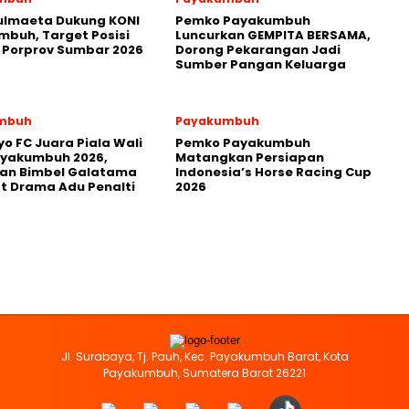
ulmaeta Dukung KONI
Pemko Payakumbuh
buh, Target Posisi
Luncurkan GEMPITA BERSAMA,
 Porprov Sumbar 2026
Dorong Pekarangan Jadi
Sumber Pangan Keluarga
mbuh
Payakumbuh
yo FC Juara Piala Wali
Pemko Payakumbuh
ayakumbuh 2026,
Matangkan Persiapan
kan Bimbel Galatama
Indonesia’s Horse Racing Cup
t Drama Adu Penalti
2026
Jl. Surabaya, Tj. Pauh, Kec. Payakumbuh Barat, Kota
Payakumbuh, Sumatera Barat 26221