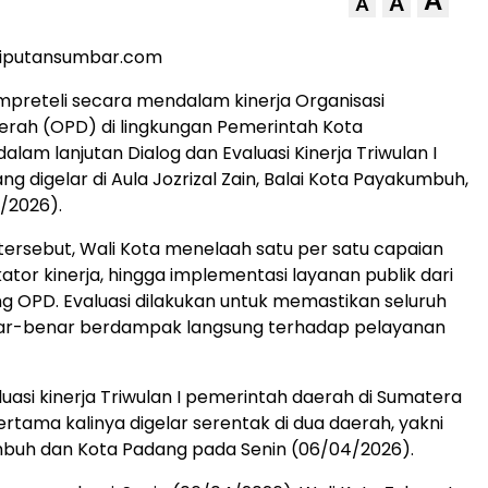
A
A
A
liputansumbar.com
preteli secara mendalam kinerja Organisasi
rah (OPD) di lingkungan Pemerintah Kota
lam lanjutan Dialog dan Evaluasi Kinerja Triwulan I
g digelar di Aula Jozrizal Zain, Balai Kota Payakumbuh,
/2026).
ersebut, Wali Kota menelaah satu per satu capaian
ator kinerja, hingga implementasi layanan publik dari
 OPD. Evaluasi dilakukan untuk memastikan seluruh
r-benar berdampak langsung terhadap pelayanan
luasi kinerja Triwulan I pemerintah daerah di Sumatera
ertama kalinya digelar serentak di dua daerah, yakni
buh dan Kota Padang pada Senin (06/04/2026).