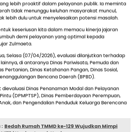
ng lebih proaktif dalam pelayanan publik. Ia meminta
erah tidak menunggu keluhan masyarakat muncul,
ak lebih dulu untuk menyelesaikan potensi masalah.
bentuk keseriusan kita dalam memacu kinerja jajaran
mbuh demi pelayanan yang optimal kepada
ujar Zulmaeta.
ua, Selasa (07/04/2026), evaluasi dilanjutkan terhadap
lainnya, di antaranya Dinas Pariwisata, Pemuda dan
as Pertanian, Dinas Ketahanan Pangan, Dinas Sosial,
Penanggulangan Bencana Daerah (BPBD).
urut dievaluasi Dinas Penanaman Modal dan Pelayanan
 Pintu (DPMPTSP), Dinas Pemberdayaan Perempuan,
 Anak, dan Pengendalian Penduduk Keluarga Berencana
:
Bedah Rumah TMMD ke-129 Wujudkan Mimpi