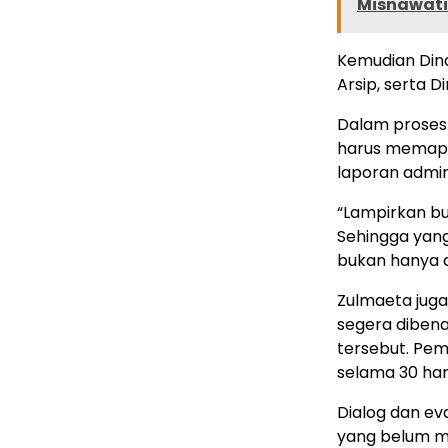
Misnawati 
Kemudian Dina
Arsip, serta 
Dalam proses
harus memapar
laporan admini
“Lampirkan bu
Sehingga yan
bukan hanya d
Zulmaeta juga
segera dibena
tersebut. Pe
selama 30 har
Dialog dan eva
yang belum me