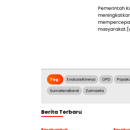
Pemerintah K
meningkatkan 
mempercepat 
masyarakat.(
Tag :
EvaluasiKinerja
OPD
Payak
SumateraBarat
Zulmaeta
Berita Terbaru
Payakumbuh
Payaku