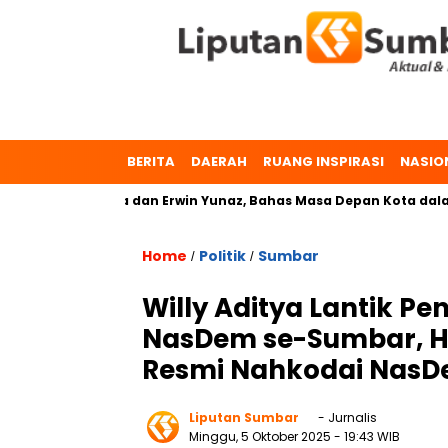
BERITA
DAERAH
RUANG INSPIRASI
NASIO
 Dr. Zulmaeta dan Erwin Yunaz, Bahas Masa Depan Kota dalam P
Home
Politik
Sumbar
/
/
Willy Aditya Lantik P
NasDem se-Sumbar, H.
Resmi Nahkodai Nas
Liputan Sumbar
- Jurnalis
Minggu, 5 Oktober 2025
- 19:43 WIB