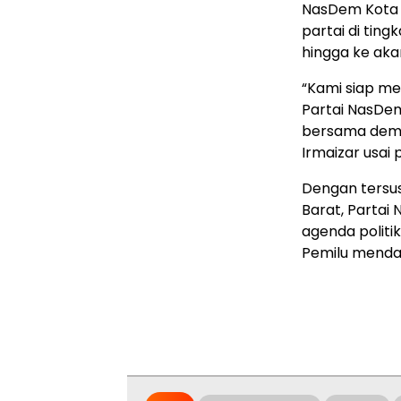
NasDem Kota
partai di tin
hingga ke aka
“Kami siap m
Partai NasDem
bersama demi 
Irmaizar usai 
Dengan tersu
Barat, Parta
agenda politi
Pemilu menda