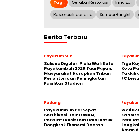
Tag :
GerakanRestorasi
Irmaizar
RestorasiIndonesia
SumbarBangkit
Berita Terbaru
Payakumbuh
Payaku
Sukses Digelar, Piala Wali Kota
Tigo Ka
Payakumbuh 2026 Tuai Pujian,
Kota P
Masyarakat Harapkan Tribun
Takluk
Penonton dan Peningkatan
FC Lewa
Fasilitas Stadion
Padang
Payaku
Payakumbuh Percepat
Wali K
Sertifikasi Halal UMKM,
Kapolre
Perkuat Ekosistem Halal untuk
Perkuat 
Dongkrak Ekonomi Daerah
Langka
Aman d