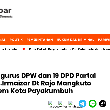
NAL
POLITIK
PEMERINTAHAN
HUKUM DAN KRIMINAL
PARIW
ilkada
Dua Tokoh Payakumbuh, Dr. Zulmaeta dan Erwin Yu
engurus DPW dan 19 DPD Partai
Irmaizar Dt Rajo Mangkuto
Dem Kota Payakumbuh