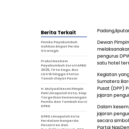
Padang,liput
Berita Terkait
Dewan Pimpin
Pemko Payakumbuh
Sahkan Empat Perda
melaksanakan 
Strategis
pengurus DPW
Fraksi NasDem
satu hotel te
Payakumbuh Soroti APBD
2025, Tirta Sago, Bus
Kegiatan yan
Listrik hingga Status
Tanah Ulayat Pasar
Sumatera Bara
Pusat (DPP) P
H. Mulyadi Resmi Pimpin
PAN Limapuluh Kota, Siap
jajaran peng
Targetkan Kemenangan
Pemilu dan Tambah Kursi
Dalam kesempa
DPRD
jajaran pengu
DPRD Limapuluh Kota
secara simbo
Perdalam Ranperda
Pesantren dan
Partai NasDem