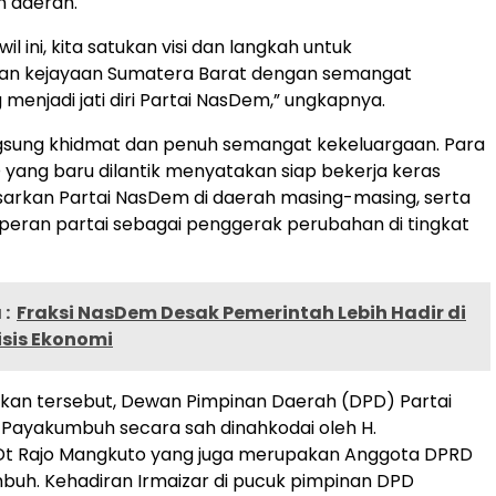
 daerah.
il ini, kita satukan visi dan langkah untuk
n kejayaan Sumatera Barat dengan semangat
 menjadi jati diri Partai NasDem,” ungkapnya.
gsung khidmat dan penuh semangat kekeluargaan. Para
yang baru dilantik menyatakan siap bekerja keras
rkan Partai NasDem di daerah masing-masing, serta
eran partai sebagai penggerak perubahan di tingkat
:
Fraksi NasDem Desak Pemerintah Lebih Hadir di
isis Ekonomi
kan tersebut, Dewan Pimpinan Daerah (DPD) Partai
Payakumbuh secara sah dinahkodai oleh H.
d Dt Rajo Mangkuto yang juga merupakan Anggota DPRD
uh. Kehadiran Irmaizar di pucuk pimpinan DPD