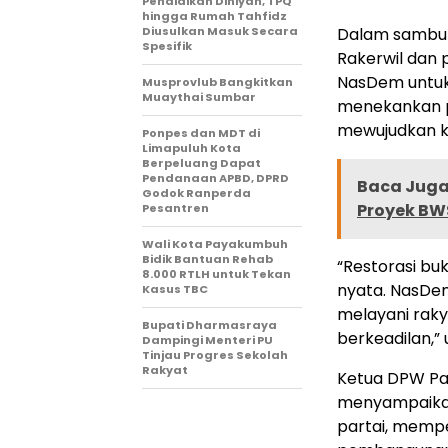
Pendidikan Diniyah, TPQ
hingga Rumah Tahfidz
Diusulkan Masuk Secara
Dalam sambut
Spesifik
Rakerwil dan 
NasDem untuk 
Musprovlub Bangkitkan
Muaythai Sumbar
menekankan p
mewujudkan k
Ponpes dan MDT di
Limapuluh Kota
Berpeluang Dapat
Pendanaan APBD, DPRD
Baca Juga 
Godok Ranperda
Proyek BW
Pesantren
Wali Kota Payakumbuh
Bidik Bantuan Rehab
“Restorasi bu
8.000 RTLH untuk Tekan
nyata. NasDe
Kasus TBC
melayani rak
Bupati Dharmasraya
berkeadilan,” 
Dampingi Menteri PU
Tinjau Progres Sekolah
Rakyat
Ketua DPW Pa
menyampaikan
partai, mempe