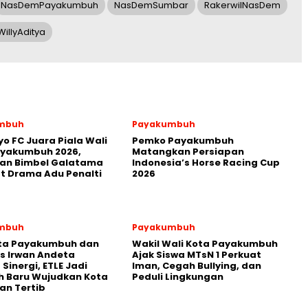
NasDemPayakumbuh
NasDemSumbar
RakerwilNasDem
WillyAditya
mbuh
Payakumbuh
yo FC Juara Piala Wali
Pemko Payakumbuh
ayakumbuh 2026,
Matangkan Persiapan
kan Bimbel Galatama
Indonesia’s Horse Racing Cup
t Drama Adu Penalti
2026
mbuh
Payakumbuh
ota Payakumbuh dan
Wakil Wali Kota Payakumbuh
s Irwan Andeta
Ajak Siswa MTsN 1 Perkuat
Sinergi, ETLE Jadi
Iman, Cegah Bullying, dan
h Baru Wujudkan Kota
Peduli Lingkungan
an Tertib