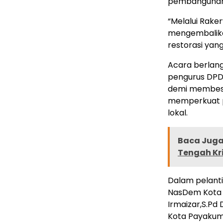
pembangunan
“Melalui Rakerw
mengembalika
restorasi yang
Acara berlan
pengurus DPD 
demi membesa
memperkuat p
lokal.
Baca Juga 
Tengah Kr
Dalam pelanti
NasDem Kota 
Irmaizar,S.P
Kota Payakumb