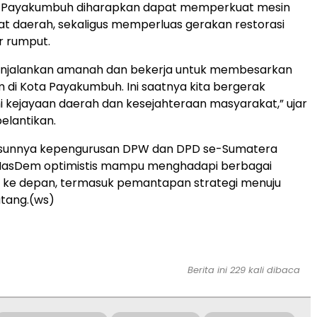
 Payakumbuh diharapkan dapat memperkuat mesin
gkat daerah, sekaligus memperluas gerakan restorasi
r rumput.
enjalankan amanah dan bekerja untuk membesarkan
 di Kota Payakumbuh. Ini saatnya kita bergerak
kejayaan daerah dan kesejahteraan masyarakat,” ujar
pelantikan.
sunnya kepengurusan DPW dan DPD se-Sumatera
i NasDem optimistis mampu menghadapi berbagai
k ke depan, termasuk pemantapan strategi menuju
tang.(ws)
Berita ini 229 kali dibaca