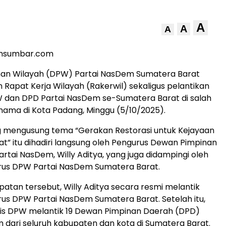
A
A
A
ansumbar.com
an Wilayah (DPW) Partai NasDem Sumatera Barat
Rapat Kerja Wilayah (Rakerwil) sekaligus pelantikan
 dan DPD Partai NasDem se-Sumatera Barat di salah
rnama di Kota Padang, Minggu (5/10/2025).
g mengusung tema “Gerakan Restorasi untuk Kejayaan
t” itu dihadiri langsung oleh Pengurus Dewan Pimpinan
artai NasDem, Willy Aditya, yang juga didampingi oleh
urus DPW Partai NasDem Sumatera Barat.
tan tersebut, Willy Aditya secara resmi melantik
rus DPW Partai NasDem Sumatera Barat. Setelah itu,
lis DPW melantik 19 Dewan Pimpinan Daerah (DPD)
 dari seluruh kabupaten dan kota di Sumatera Barat.