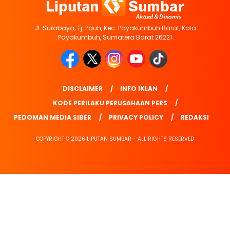
Jl. Surabaya, Tj. Pauh, Kec. Payakumbuh Barat, Kota
Payakumbuh, Sumatera Barat 26221
DISCLAIMER
INFO IKLAN
KODE PERILAKU PERUSAHAAN PERS
PEDOMAN MEDIA SIBER
PRIVACY POLICY
REDAKSI
COPYRIGHT © 2026 LIPUTAN SUMBAR - ALL RIGHTS RESERVED