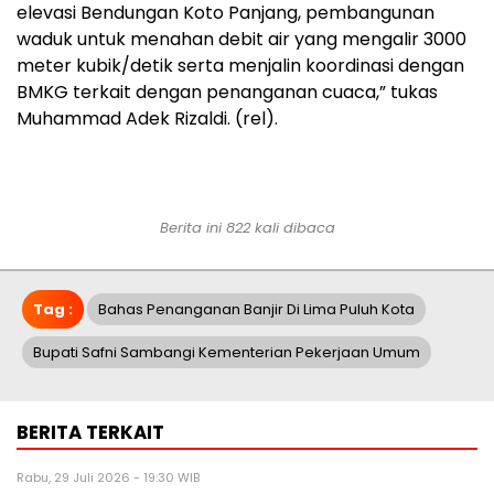
elevasi Bendungan Koto Panjang, pembangunan
waduk untuk menahan debit air yang mengalir 3000
meter kubik/detik serta menjalin koordinasi dengan
BMKG terkait dengan penanganan cuaca,” tukas
Muhammad Adek Rizaldi. (rel).
Berita ini 822 kali dibaca
Tag :
Bahas Penanganan Banjir Di Lima Puluh Kota
Bupati Safni Sambangi Kementerian Pekerjaan Umum
BERITA TERKAIT
Rabu, 29 Juli 2026 - 19:30 WIB