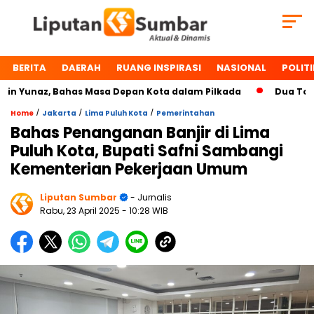
BERITA
DAERAH
RUANG INSPIRASI
NASIONAL
POLITI
Yunaz, Bahas Masa Depan Kota dalam Pilkada
Dua Tokoh P
/
/
/
Home
Jakarta
Lima Puluh Kota
Pemerintahan
Bahas Penanganan Banjir di Lima
Puluh Kota, Bupati Safni Sambangi
Kementerian Pekerjaan Umum
Liputan Sumbar
- Jurnalis
Rabu, 23 April 2025
- 10:28 WIB