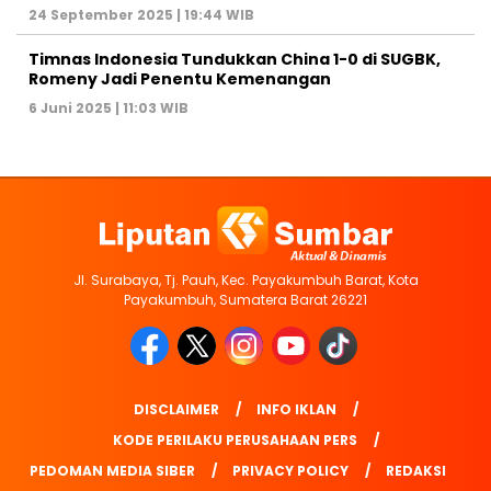
24 September 2025 | 19:44 WIB
Timnas Indonesia Tundukkan China 1-0 di SUGBK,
Romeny Jadi Penentu Kemenangan
6 Juni 2025 | 11:03 WIB
Jl. Surabaya, Tj. Pauh, Kec. Payakumbuh Barat, Kota
Payakumbuh, Sumatera Barat 26221
DISCLAIMER
INFO IKLAN
KODE PERILAKU PERUSAHAAN PERS
PEDOMAN MEDIA SIBER
PRIVACY POLICY
REDAKSI