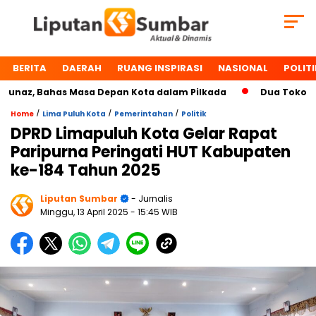
BERITA
DAERAH
RUANG INSPIRASI
NASIONAL
POLITI
, Bahas Masa Depan Kota dalam Pilkada
Dua Tokoh Payaku
/
/
/
Home
Lima Puluh Kota
Pemerintahan
Politik
DPRD Limapuluh Kota Gelar Rapat
Paripurna Peringati HUT Kabupaten
ke-184 Tahun 2025
Liputan Sumbar
- Jurnalis
Minggu, 13 April 2025
- 15:45 WIB