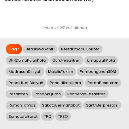
Berita ini 217 kali dibaca
Tag :
BeasiswaSantri
BeritaLimapuluhKota
DPRDLimaPuluhKota
GuruPesantren
LimapuluhKota
MadrasahDiniyah
MajelisTaklim
PembangunanSDM
PendidikanDiniyah
PendidikanIslam
PerdaPesantren
Pesantren
PondokQuran
RanperdaPesantren
RumahTahfidz
SakatoBermartabat
SantriBerprestasi
SumateraBarat
TPQ
TPSQ