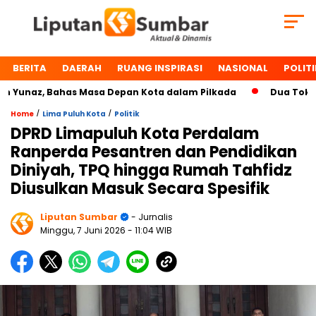
BERITA
DAERAH
RUANG INSPIRASI
NASIONAL
POLITI
naz, Bahas Masa Depan Kota dalam Pilkada
Dua Tokoh Pay
/
/
Home
Lima Puluh Kota
Politik
DPRD Limapuluh Kota Perdalam
Ranperda Pesantren dan Pendidikan
Diniyah, TPQ hingga Rumah Tahfidz
Diusulkan Masuk Secara Spesifik
Liputan Sumbar
- Jurnalis
Minggu, 7 Juni 2026
- 11:04 WIB