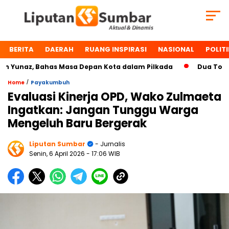
BERITA
DAERAH
RUANG INSPIRASI
NASIONAL
POLITI
unaz, Bahas Masa Depan Kota dalam Pilkada
Dua Tokoh Pa
/
Home
Payakumbuh
Evaluasi Kinerja OPD, Wako Zulmaeta
Ingatkan: Jangan Tunggu Warga
Mengeluh Baru Bergerak
Liputan Sumbar
- Jurnalis
Senin, 6 April 2026
- 17:06 WIB