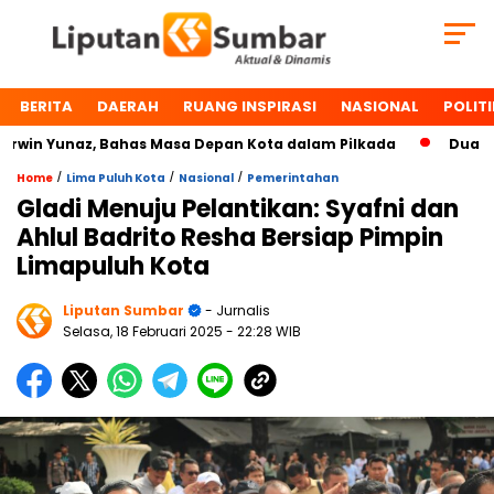
BERITA
DAERAH
RUANG INSPIRASI
NASIONAL
POLITI
n Yunaz, Bahas Masa Depan Kota dalam Pilkada
Dua Tokoh
/
/
/
Home
Lima Puluh Kota
Nasional
Pemerintahan
Gladi Menuju Pelantikan: Syafni dan
Ahlul Badrito Resha Bersiap Pimpin
Limapuluh Kota
Liputan Sumbar
- Jurnalis
Selasa, 18 Februari 2025
- 22:28 WIB