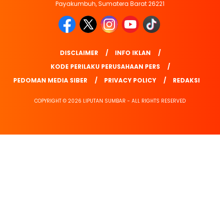
Payakumbuh, Sumatera Barat 26221
DISCLAIMER
INFO IKLAN
KODE PERILAKU PERUSAHAAN PERS
PEDOMAN MEDIA SIBER
PRIVACY POLICY
REDAKSI
COPYRIGHT © 2026 LIPUTAN SUMBAR - ALL RIGHTS RESERVED