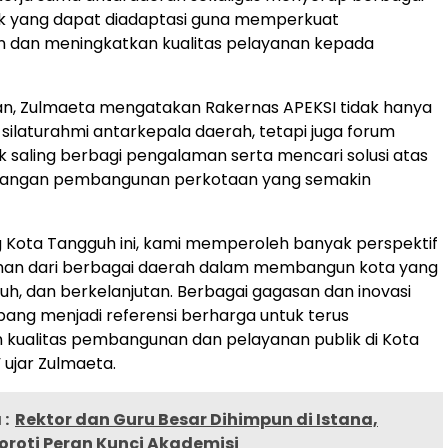
ik yang dapat diadaptasi guna memperkuat
dan meningkatkan kualitas pelayanan kepada
tan, Zulmaeta mengatakan Rakernas APEKSI tidak hanya
 silaturahmi antarkepala daerah, tetapi juga forum
uk saling berbagi pengalaman serta mencari solusi atas
tangan pembangunan perkotaan yang semakin
og Kota Tangguh ini, kami memperoleh banyak perspektif
an dari berbagai daerah dalam membangun kota yang
guh, dan berkelanjutan. Berbagai gagasan dan inovasi
ng menjadi referensi berharga untuk terus
 kualitas pembangunan dan pelayanan publik di Kota
ujar Zulmaeta.
:
Rektor dan Guru Besar Dihimpun di Istana,
oroti Peran Kunci Akademisi