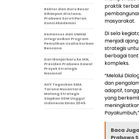
praktik terba
Rektor dan Guru Besar
pembangunan 
Dihimpun di Istana,
Prabowo Soroti Peran
masyarakat.
Kunci Akademisi
Di sela kegia
Kemensos dan UMKM
Integrasikan Program
menjadi ajang
Pemulihan Usaha Korban
strategis unt
Bencana
berbagai tan
Dari Banjarbaru ke IKN,
kompleks.
Presiden Prabowo Kawal
Proyek Strategis
Nasional
“Melalui Dial
dan pengalam
AHY Tegaskan SMA
Taruna Nusantara
adaptif, tang
Malang Strategis
yang berkemba
Siapkan SDM Unggul
Indonesia Emas 2045
meningkatkan
Payakumbuh,” 
Baca Juga 
Prabowo S