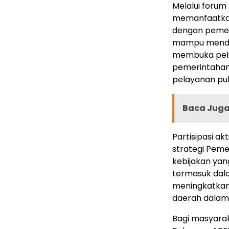
Melalui forum
memanfaatkan
dengan pemeri
mampu mendu
membuka pelua
pemerintahan,
pelayanan pub
Baca Juga 
Partisipasi ak
strategi Pem
kebijakan ya
termasuk dal
meningkatkan
daerah dalam
Bagi masyara