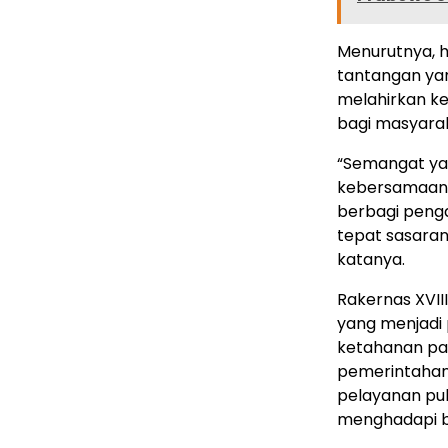
Menurutnya, h
tantangan yan
melahirkan keb
bagi masyara
“Semangat ya
kebersamaan. 
berbagi penga
tepat sasara
katanya.
Rakernas XVII
yang menjadi 
ketahanan pan
pemerintahan,
pelayanan pub
menghadapi b