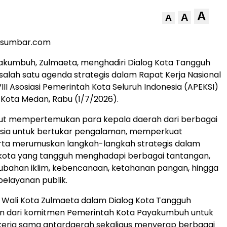
A
A
A
nsumbar.com
akumbuh, Zulmaeta, menghadiri Dialog Kota Tangguh
salah satu agenda strategis dalam Rapat Kerja Nasional
III Asosiasi Pemerintah Kota Seluruh Indonesia (APEKSI)
 Kota Medan, Rabu (1/7/2026).
ut mempertemukan para kepala daerah dari berbagai
nesia untuk bertukar pengalaman, memperkuat
erta merumuskan langkah-langkah strategis dalam
ta yang tangguh menghadapi berbagai tantangan,
rubahan iklim, kebencanaan, ketahanan pangan, hingga
pelayanan publik.
 Wali Kota Zulmaeta dalam Dialog Kota Tangguh
an dari komitmen Pemerintah Kota Payakumbuh untuk
erja sama antardaerah sekaligus menyerap berbagai