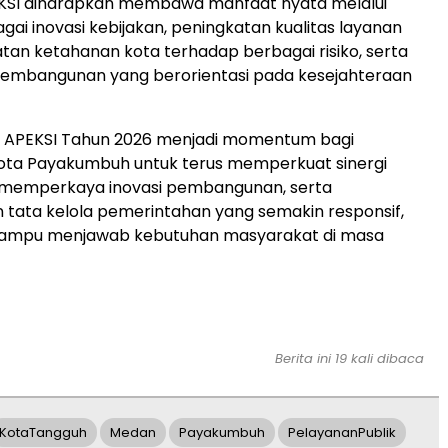
KSI diharapkan membawa manfaat nyata melalui
gai inovasi kebijakan, peningkatan kualitas layanan
atan ketahanan kota terhadap berbagai risiko, serta
embangunan yang berorientasi pada kesejahteraan
II APEKSI Tahun 2026 menjadi momentum bagi
ota Payakumbuh untuk terus memperkuat sinergi
 memperkaya inovasi pembangunan, serta
tata kelola pemerintahan yang semakin responsif,
 mampu menjawab kebutuhan masyarakat di masa
Berita ini 19 kali dibaca
KotaTangguh
Medan
Payakumbuh
PelayananPublik