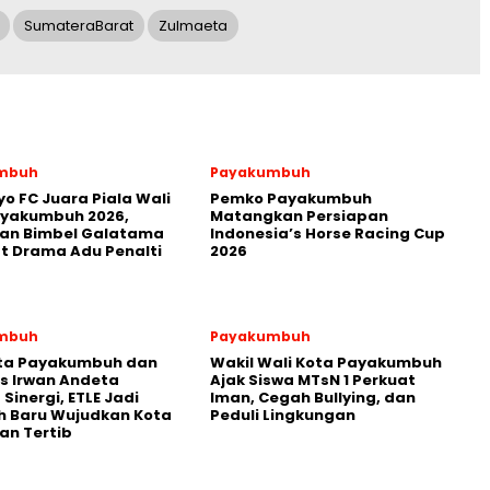
SumateraBarat
Zulmaeta
mbuh
Payakumbuh
yo FC Juara Piala Wali
Pemko Payakumbuh
ayakumbuh 2026,
Matangkan Persiapan
kan Bimbel Galatama
Indonesia’s Horse Racing Cup
t Drama Adu Penalti
2026
mbuh
Payakumbuh
ota Payakumbuh dan
Wakil Wali Kota Payakumbuh
s Irwan Andeta
Ajak Siswa MTsN 1 Perkuat
Sinergi, ETLE Jadi
Iman, Cegah Bullying, dan
h Baru Wujudkan Kota
Peduli Lingkungan
an Tertib