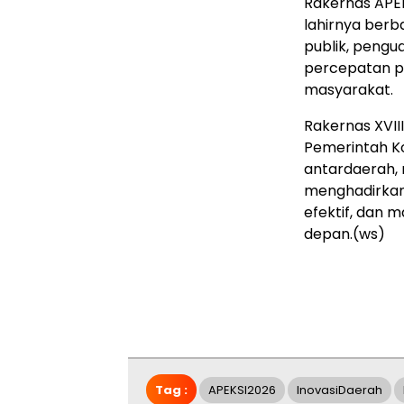
Rakernas APE
lahirnya berba
publik, pengu
percepatan p
masyarakat.
Rakernas XVI
Pemerintah K
antardaerah,
menghadirkan 
efektif, dan
depan.(ws)
Tag :
APEKSI2026
InovasiDaerah