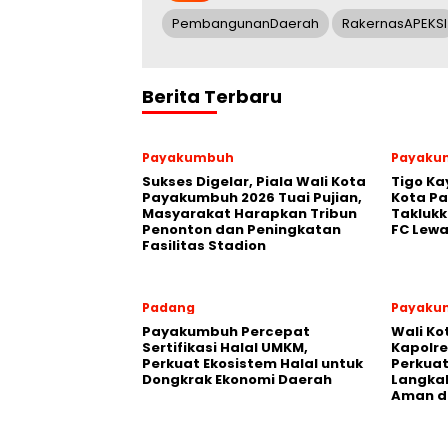
PembangunanDaerah
RakernasAPEKSI
Berita Terbaru
Payakumbuh
Payaku
Sukses Digelar, Piala Wali Kota
Tigo Ka
Payakumbuh 2026 Tuai Pujian,
Kota P
Masyarakat Harapkan Tribun
Takluk
Penonton dan Peningkatan
FC Lewa
Fasilitas Stadion
Padang
Payaku
Payakumbuh Percepat
Wali K
Sertifikasi Halal UMKM,
Kapolre
Perkuat Ekosistem Halal untuk
Perkuat 
Dongkrak Ekonomi Daerah
Langka
Aman d