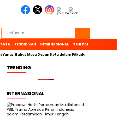
ISATA
PENDIDIKAN
INTERNASIONAL
SENI DAN BUDAYA
OL
naz, Bahas Masa Depan Kota dalam Pilkada
TRENDING
INTERNASIONAL