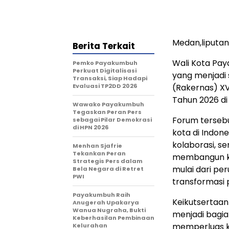
Medan,liputa
Berita Terkait
Wali Kota Pay
Pemko Payakumbuh
Perkuat Digitalisasi
yang menjadi 
Transaksi, Siap Hadapi
Evaluasi TP2DD 2026
(Rakernas) XV
Tahun 2026 di
Wawako Payakumbuh
Tegaskan Peran Pers
Forum terseb
sebagai Pilar Demokrasi
di HPN 2026
kota di Indo
kolaborasi, s
Menhan Sjafrie
Tekankan Peran
membangun ko
Strategis Pers dalam
mulai dari pe
Bela Negara di Retret
PWI
transformasi 
Payakumbuh Raih
Keikutsertaan
Anugerah Upakarya
Wanua Nugraha, Bukti
menjadi bagi
Keberhasilan Pembinaan
memperluas k
Kelurahan