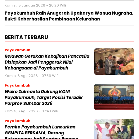
Kamis, 15 Januari 2026 - 20:20 WIB
Payakumbuh Raih Anugerah Upakarya Wanua Nugraha,
Bukti Keberhasilan Pembinaan Kelurahan
BERITA TERBARU
Payakumbuh
Relawan Gerakan Kebajikan Pancasila
Disiapkan Jadi Penggerak Nilai
Kebangsaan di Payakumbuh
Kamis, 6 Agu 2026 - 07:56 WIB
Payakumbuh
Wako Zulmaeta Dukung KONI
Payakumbuh, Target Posisi Terbaik
Porprov Sumbar 2026
Kamis, 6 Agu 2026 - 07:43 WIB
Payakumbuh
Pemko Payakumbuh Luncurkan
GEMPITA BERSAMA, Dorong
Pekarangan Jadi Sumber Pangan