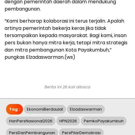
dengan pemerintah daerah dalam mendukung
pembangunan.
“Kami berharap kolaborasi ini terus terjalin. Apalah
artinya pemerintah bekerja keras jika tidak
tersampaikan kepada masyarakat. Bagi kami, insan
pers bukan hanya mitra kerja, tetapi mitra strategis
dan mitra pembangunan Kota Payakumbuh,”
pungkas Elzadaswarman.(ws)
Berita ini 26 kali dibaca
Tag :
EkonomiBerdaulat
Elzadaswarman
HariPersNasional2026
HPN2026
PemkoPayakumbuh
PersDanPembangunan
PersPilarDemokrasi