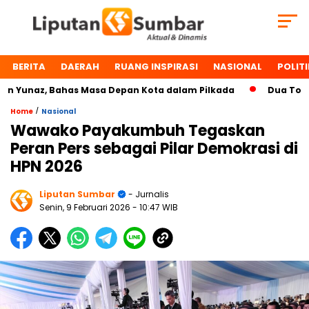
BERITA
DAERAH
RUANG INSPIRASI
NASIONAL
POLITI
unaz, Bahas Masa Depan Kota dalam Pilkada
Dua Tokoh Pa
/
Home
Nasional
Wawako Payakumbuh Tegaskan
Peran Pers sebagai Pilar Demokrasi di
HPN 2026
Liputan Sumbar
- Jurnalis
Senin, 9 Februari 2026
- 10:47 WIB