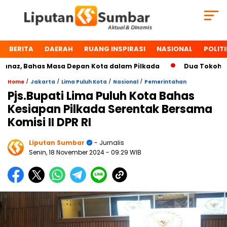
BERITA
DAERAH
RUANG INSPIRASI
NASIONAL
POLITI
z, Bahas Masa Depan Kota dalam Pilkada
Dua Tokoh Payak
/
/
/
/
Home
Jakarta
Lima Puluh Kota
Nasional
Pemerintahan
Pjs.Bupati Lima Puluh Kota Bahas
Kesiapan Pilkada Serentak Bersama
Komisi II DPR RI
Liputan Sumbar
- Jurnalis
Senin, 18 November 2024
- 09:29 WIB