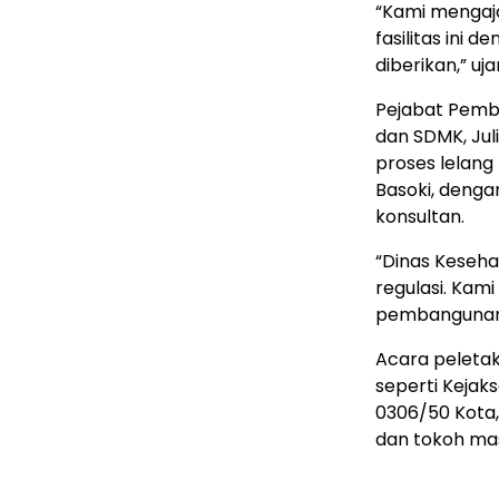
“Kami mengaj
fasilitas ini
diberikan,” uja
Pejabat Pembu
dan SDMK, Jul
proses lelang
Basoki, denga
konsultan.
“Dinas Keseha
regulasi. Kam
pembangunan 
Acara peletak
seperti Keja
0306/50 Kota,
dan tokoh ma