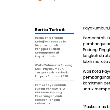
Payakumbuh,
Berita Terkait
Pemerintah K
Relawan Gerakan
Kebajikan Pancasila
pembangunan 
Disiapkan Jadi
Penggerak Nilai
Padang Tinggi
Kebangsaan di
langkah stra
Payakumbuh
lebih merata 
Wako Zulmaeta Dukung
KONI Payakumbuh,
Wali Kota Pa
Target Posisi Terbaik
Porprov Sumbar 2026
pembangunan i
komitmen pem
Pemko Payakumbuh
untuk memper
Luncurkan GEMPITA
BERSAMA, Dorong
Pekarangan Jadi
Sumber Pangan
Keluarga
“Puskesmas bu