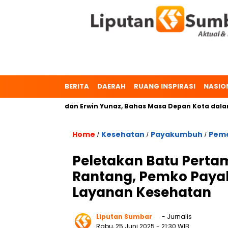
BERITA
DAERAH
RUANG INSPIRASI
NASIO
Dr. Zulmaeta dan Erwin Yunaz, Bahas Masa Depan Kota dalam Pi
Home
Kesehatan
Payakumbuh
Peme
/
/
/
Peletakan Batu Perta
Rantang, Pemko Paya
Layanan Kesehatan
Liputan Sumbar
- Jurnalis
Rabu, 25 Juni 2025
- 21:30 WIB