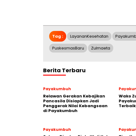
Tag :
LayananKesehatan
Payakum
PuskesmasBaru
Zulmaeta
Berita Terbaru
Payakumbuh
Payaku
Relawan Gerakan Kebajikan
Wako Z
Pancasila Disiapkan Jadi
Payakum
Penggerak Nilai Kebangsaan
Terbaik
di Payakumbuh
Payakumbuh
Payaku