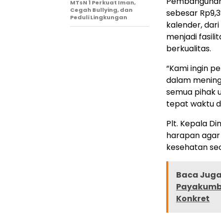
Pembangunan 
MTsN 1 Perkuat Iman,
Cegah Bullying, dan
sebesar Rp9,3
Peduli Lingkungan
kalender, dar
menjadi fasil
berkualitas.
“Kami ingin p
dalam mening
semua pihak 
tepat waktu d
Plt. Kepala D
harapan agar
kesehatan se
Baca Juga 
Payakumbu
Konkret