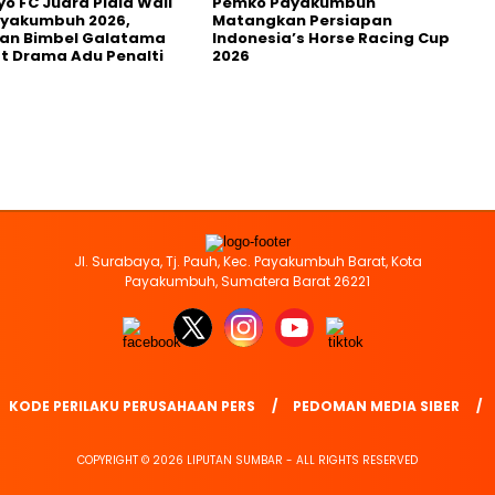
yo FC Juara Piala Wali
Pemko Payakumbuh
ayakumbuh 2026,
Matangkan Persiapan
kan Bimbel Galatama
Indonesia’s Horse Racing Cup
t Drama Adu Penalti
2026
Jl. Surabaya, Tj. Pauh, Kec. Payakumbuh Barat, Kota
Payakumbuh, Sumatera Barat 26221
KODE PERILAKU PERUSAHAAN PERS
PEDOMAN MEDIA SIBER
COPYRIGHT © 2026 LIPUTAN SUMBAR - ALL RIGHTS RESERVED