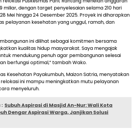
relokasi Puskesmas Parit Rantang menelan anggaran
9 miliar, dengan target penyelesaian selama 210 hari
i 28 Mei hingga 24 Desember 2025. Proyek ini diharapkan
itas pelayanan kesehatan yang unggul, ramah, dan
embangunan ini dilihat sebagai komitmen bersama
katkan kualitas hidup masyarakat. Saya mengajak
untuk mendukung penuh agar pembangunan selesai
an berfungsi optimal,” tambah Wako.
inas Kesehatan Payakumbuh, Maizon Satria, menyatakan
 relokasi ini mampu meningkatkan mutu pelayanan
cara menyeluruh.
:
Subuh Aspirasi di Masjid An-Nur: Wali Kota
h Dengar Aspirasi Warga, Janjikan Solusi