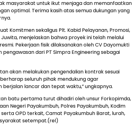
ak masyarakat untuk ikut menjaga dan memanfaatkan
 dengan optimal. Terima kasih atas semua dukungan yang
rnya.
at Komitmen sekaligus Plt. Kabid Pelayanan, Promosi,
i Juwita, menjelaskan bahwa proyek ini telah melalui
 resmi. Pekerjaan fisik dilaksanakan oleh CV Dayomukti
n pengawasan dari PT Simpra Engineering sebagai
tan akan melakukan pengendalian kontrak sesuai
i berharap seluruh pihak mendukung agar
berjalan lancar dan tepat waktu,” ungkapnya.
an batu pertama turut dihadiri oleh unsur Forkopimda,
ksaan Negeri Payakumbuh, Polres Payakumbuh, Kodim
 serta OPD terkait, Camat Payakumbuh Barat, lurah,
syarakat setempat.(rel)