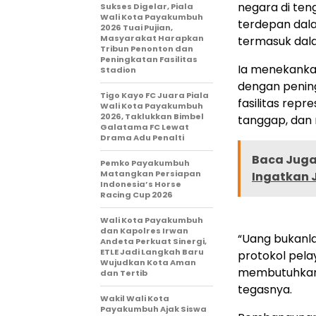
negara di te
Sukses Digelar, Piala
Wali Kota Payakumbuh
terdepan dal
2026 Tuai Pujian,
Masyarakat Harapkan
termasuk dala
Tribun Penonton dan
Peningkatan Fasilitas
Ia menekanka
Stadion
dengan pening
Tigo Kayo FC Juara Piala
fasilitas rep
Wali Kota Payakumbuh
2026, Taklukkan Bimbel
tanggap, dan 
Galatama FC Lewat
Drama Adu Penalti
Baca Juga 
Pemko Payakumbuh
Matangkan Persiapan
Ingatkan 
Indonesia’s Horse
Racing Cup 2026
Wali Kota Payakumbuh
dan Kapolres Irwan
“Uang bukanla
Andeta Perkuat Sinergi,
ETLE Jadi Langkah Baru
protokol pela
Wujudkan Kota Aman
membutuhkan 
dan Tertib
tegasnya.
Wakil Wali Kota
Payakumbuh Ajak Siswa