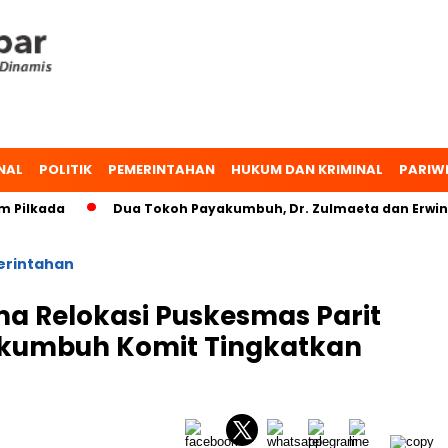
NAL
POLITIK
PEMERINTAHAN
HUKUM DAN KRIMINAL
PARIW
lkada
Dua Tokoh Payakumbuh, Dr. Zulmaeta dan Erwin Yun
rintahan
ma Relokasi Puskesmas Parit
kumbuh Komit Tingkatkan