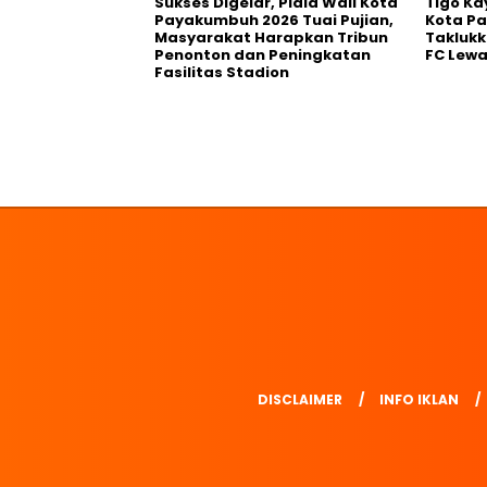
Sukses Digelar, Piala Wali Kota
Tigo Ka
Payakumbuh 2026 Tuai Pujian,
Kota P
Masyarakat Harapkan Tribun
Takluk
Penonton dan Peningkatan
FC Lewa
Fasilitas Stadion
DISCLAIMER
INFO IKLAN