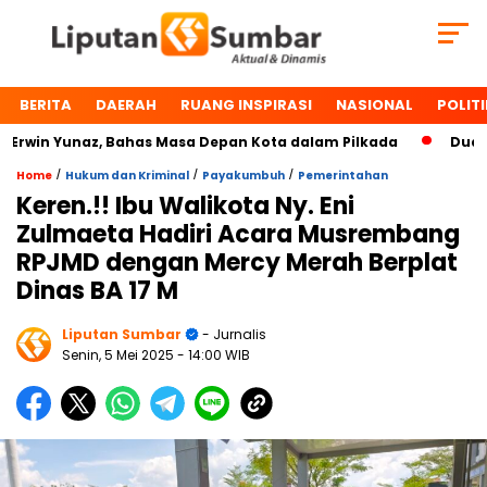
BERITA
DAERAH
RUANG INSPIRASI
NASIONAL
POLITI
win Yunaz, Bahas Masa Depan Kota dalam Pilkada
Dua Toko
/
/
/
Home
Hukum dan Kriminal
Payakumbuh
Pemerintahan
Keren.!! Ibu Walikota Ny. Eni
Zulmaeta Hadiri Acara Musrembang
RPJMD dengan Mercy Merah Berplat
Dinas BA 17 M
Liputan Sumbar
- Jurnalis
Senin, 5 Mei 2025
- 14:00 WIB