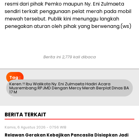
resmi dari pihak Pemko maupun Ny. Eni Zulmaeta
sendiri terkait penggunaan pelat merah pada mobil
mewah tersebut. Publik kini menunggu langkah
penegakan aturan oleh pihak yang berwenang.(ws)
Berita ini 2,779 kali dibaca
Tag :
Keren.!! Ibu Walikota Ny. Eni Zulmaeta Hadiri Acara
Musrembang RPJMD Dengan Mercy Merah Berplat Dinas BA
17 M
BERITA TERKAIT
Kamis, 6 Agustus 2026 - 07:56 WIB
Relawan Gerakan Kebajikan Pancasila Disiapkan Jadi