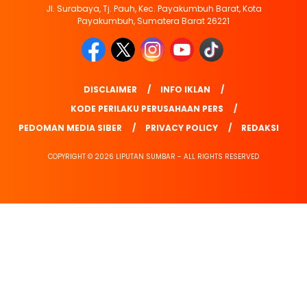
Jl. Surabaya, Tj. Pauh, Kec. Payakumbuh Barat, Kota
Payakumbuh, Sumatera Barat 26221
DISCLAIMER
INFO IKLAN
KODE PERILAKU PERUSAHAAN PERS
PEDOMAN MEDIA SIBER
PRIVACY POLICY
REDAKSI
COPYRIGHT © 2026 LIPUTAN SUMBAR - ALL RIGHTS RESERVED