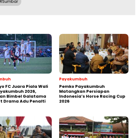
RSumbar
mbuh
Payakumbuh
yo FC Juara Piala Wali
Pemko Payakumbuh
ayakumbuh 2026,
Matangkan Persiapan
kan Bimbel Galatama
Indonesia’s Horse Racing Cup
t Drama Adu Penalti
2026