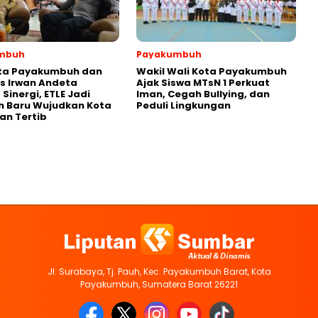
mbuh
Payakumbuh
ota Payakumbuh dan
Wakil Wali Kota Payakumbuh
s Irwan Andeta
Ajak Siswa MTsN 1 Perkuat
Sinergi, ETLE Jadi
Iman, Cegah Bullying, dan
h Baru Wujudkan Kota
Peduli Lingkungan
an Tertib
Jl. Surabaya, Tj. Pauh, Kec. Payakumbuh Barat, Kota
Payakumbuh, Sumatera Barat 26221