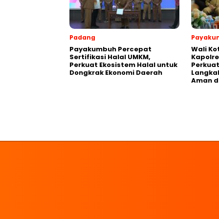
Padang
Payaku
Payakumbuh Percepat
Wali K
Sertifikasi Halal UMKM,
Kapolre
Perkuat Ekosistem Halal untuk
Perkuat 
Dongkrak Ekonomi Daerah
Langka
Aman d