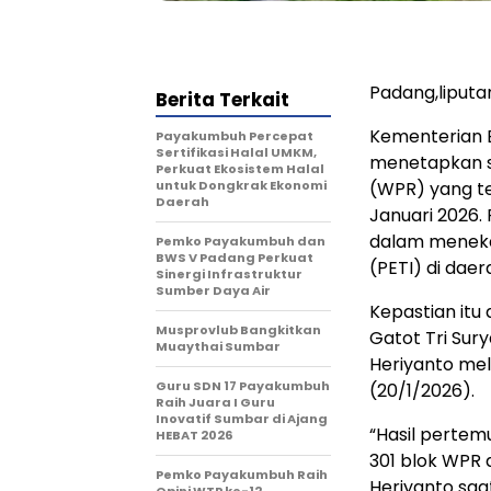
Padang,liput
Berita Terkait
Kementerian 
Payakumbuh Percepat
Sertifikasi Halal UMKM,
menetapkan s
Perkuat Ekosistem Halal
untuk Dongkrak Ekonomi
(WPR) yang te
Daerah
Januari 2026.
dalam meneka
Pemko Payakumbuh dan
BWS V Padang Perkuat
(PETI) di daer
Sinergi Infrastruktur
Sumber Daya Air
Kepastian itu
Musprovlub Bangkitkan
Gatot Tri Su
Muaythai Sumbar
Heriyanto me
Guru SDN 17 Payakumbuh
(20/1/2026).
Raih Juara I Guru
Inovatif Sumbar di Ajang
“Hasil perte
HEBAT 2026
301 blok WPR d
Pemko Payakumbuh Raih
Heriyanto saat