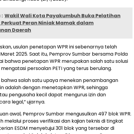
:
Wakil Wali Kota Payakumbuh Buka Pelatihan
: Perkuat Peran Niniak Mamak dalam
nan Daerah
skan, usulan penetapan WPR ini sebenarnya telah
k Maret 2025. Saat itu, Pemprov Sumbar bersama Polda
ai bahwa penetapan WPR merupakan salah satu solusi
 mengatasi persoalan PETI yang terus berulang.
ir bahwa salah satu upaya menekan penambangan
zin adalah dengan menetapkan WPR, sehingga
au pengusaha kecil dapat mengurus izin dan
ara legal,” ujarnya.
uan awal, Pemprov Sumbar mengusulkan 497 blok WPR.
 melalui proses verifikasi dan kajian teknis di tingkat
erian ESDM menyetujui 301 blok yang tersebar di