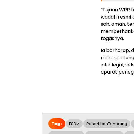
“Tujuan WPR b
wadah resmi 
sah, aman, te
memperhatikan
tegasnya.
Ia berharap, 
menggantungk
jalur legal, 
aparat peneg
Tag :
ESDM
PenertibanTambang