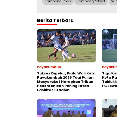
TambangEmas
TambangRakyat
WP
Berita Terbaru
Payakumbuh
Payaku
Sukses Digelar, Piala Wali Kota
Tigo Ka
Payakumbuh 2026 Tuai Pujian,
Kota P
Masyarakat Harapkan Tribun
Takluk
Penonton dan Peningkatan
FC Lewa
Fasilitas Stadion