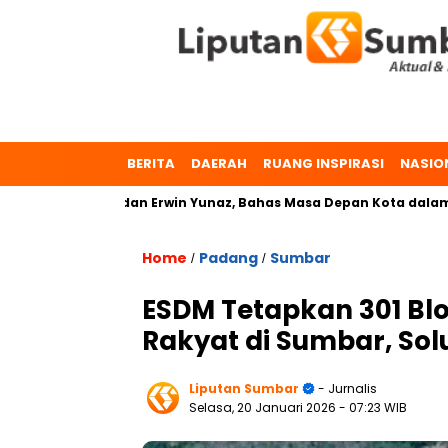
BERITA
DAERAH
RUANG INSPIRASI
NASIO
Zulmaeta dan Erwin Yunaz, Bahas Masa Depan Kota dalam Pilkad
Home
Padang
Sumbar
/
/
ESDM Tetapkan 301 B
Rakyat di Sumbar, Sol
Liputan Sumbar
- Jurnalis
Selasa, 20 Januari 2026
- 07:23 WIB