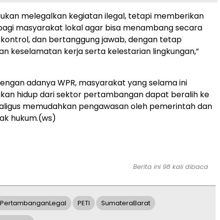
ukan melegalkan kegiatan ilegal, tetapi memberikan
bagi masyarakat lokal agar bisa menambang secara
rkontrol, dan bertanggung jawab, dengan tetap
 keselamatan kerja serta kelestarian lingkungan,”
dengan adanya WPR, masyarakat yang selama ini
an hidup dari sektor pertambangan dapat beralih ke
sekaligus memudahkan pengawasan oleh pemerintah dan
ak hukum.(ws)
Berita ini 98 kali dibaca
PertambanganLegal
PETI
SumateraBarat