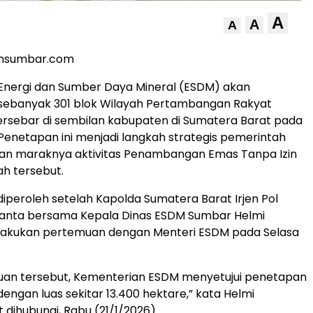
A
A
A
ansumbar.com
Energi dan Sumber Daya Mineral (ESDM) akan
ebanyak 301 blok Wilayah Pertambangan Rakyat
rsebar di sembilan kabupaten di Sumatera Barat pada
 Penetapan ini menjadi langkah strategis pemerintah
n maraknya aktivitas Penambangan Emas Tanpa Izin
ah tersebut.
 diperoleh setelah Kapolda Sumatera Barat Irjen Pol
ryanta bersama Kepala Dinas ESDM Sumbar Helmi
lakukan pertemuan dengan Menteri ESDM pada Selasa
muan tersebut, Kementerian ESDM menyetujui penetapan
engan luas sekitar 13.400 hektare,” kata Helmi
 dihubungi, Rabu (21/1/2026).