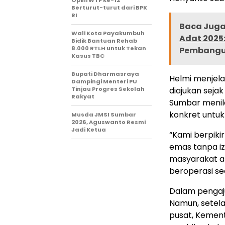
Opini WTP ke-12
Berturut-turut dari BPK
RI
Baca Juga 
Wali Kota Payakumbuh
Adat 2025
Bidik Bantuan Rehab
8.000 RTLH untuk Tekan
Pembangu
Kasus TBC
Bupati Dharmasraya
Helmi menjela
Dampingi Menteri PU
Tinjau Progres Sekolah
diajukan seja
Rakyat
Sumbar menil
konkret untuk
Musda JMSI Sumbar
2026, Aguswanto Resmi
Jadi Ketua
“Kami berpik
emas tanpa i
masyarakat at
beroperasi sec
Dalam pengaj
Namun, setelah
pusat, Kement