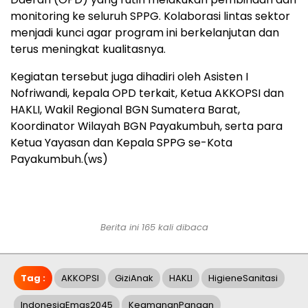
monitoring ke seluruh SPPG. Kolaborasi lintas sektor
menjadi kunci agar program ini berkelanjutan dan
terus meningkat kualitasnya.
Kegiatan tersebut juga dihadiri oleh Asisten I
Nofriwandi, kepala OPD terkait, Ketua AKKOPSI dan
HAKLI, Wakil Regional BGN Sumatera Barat,
Koordinator Wilayah BGN Payakumbuh, serta para
Ketua Yayasan dan Kepala SPPG se-Kota
Payakumbuh.(ws)
Berita ini 165 kali dibaca
Tag :
AKKOPSI
GiziAnak
HAKLI
HigieneSanitasi
IndonesiaEmas2045
KeamananPangan