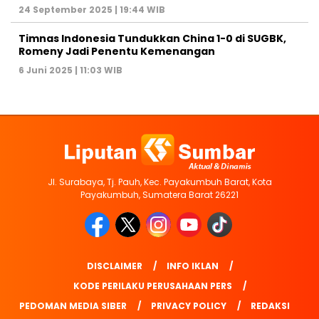
24 September 2025 | 19:44 WIB
Timnas Indonesia Tundukkan China 1-0 di SUGBK,
Romeny Jadi Penentu Kemenangan
6 Juni 2025 | 11:03 WIB
Jl. Surabaya, Tj. Pauh, Kec. Payakumbuh Barat, Kota
Payakumbuh, Sumatera Barat 26221
DISCLAIMER
INFO IKLAN
KODE PERILAKU PERUSAHAAN PERS
PEDOMAN MEDIA SIBER
PRIVACY POLICY
REDAKSI