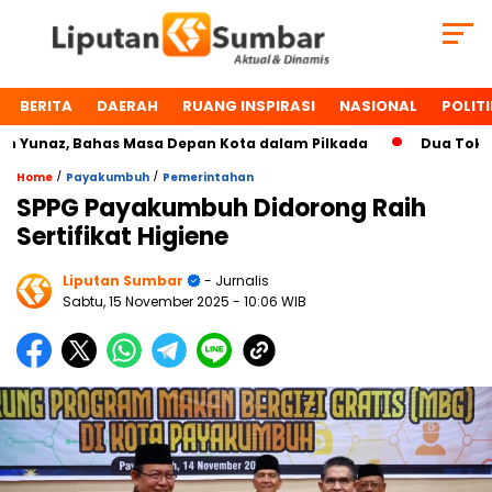
BERITA
DAERAH
RUANG INSPIRASI
NASIONAL
POLITI
Yunaz, Bahas Masa Depan Kota dalam Pilkada
Dua Tokoh Pa
/
/
Home
Payakumbuh
Pemerintahan
SPPG Payakumbuh Didorong Raih
Sertifikat Higiene
Liputan Sumbar
- Jurnalis
Sabtu, 15 November 2025
- 10:06 WIB