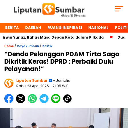
BERITA
DAERAH
RUANG INSPIRASI
NASIONAL
POLITI
in Yunaz, Bahas Masa Depan Kota dalam Pilkada
Dua Toko
/
/
Home
Payakumbuh
Politik
“Denda Pelanggan PDAM Tirta Sago
Dikritik Keras! DPRD : Perbaiki Dulu
Pelayanan!”
Liputan Sumbar
- Jurnalis
Rabu, 23 April 2025
- 21:05 WIB