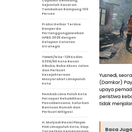
Capaian Gemilang,
Sejumlah Sasaran
Tambahan Rampung 100
Persen
Fraksi Golkar Terima
Ranperda
Pertanggungjawaban
APBD 2025 dengan
Delapan Catatan
Strategis
TMMD/N ke-129 Kodim
0306/50 Kota Resmi
Dibuka, Buka Akses Jalan
dan Perkuat
Yusnedi, seor
Kesejahteraan
Masyarakat Limapuluh
(Damkar) Pay
Kota
upaya pemada
Pemkab Lima Puluh Kota
peristiwa keba
Percepat Rehabilitasi
tidak menjala
Pascabencana, Salurkan
Bantuan Rumah dan
Perkuat Mitigasi
H. Mulyadi Resmi Pimpin
PAN Limapuluh Kota, Siap
Baca Juga 
Targetkan Kemenangan