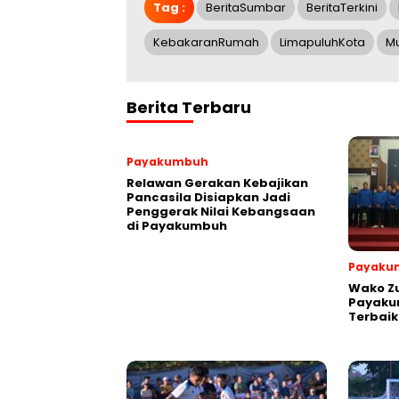
Tag :
BeritaSumbar
BeritaTerkini
KebakaranRumah
LimapuluhKota
M
Berita Terbaru
Payakumbuh
Relawan Gerakan Kebajikan
Pancasila Disiapkan Jadi
Penggerak Nilai Kebangsaan
di Payakumbuh
Payaku
Wako Z
Payakum
Terbaik