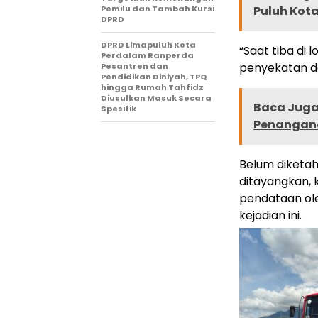
Pemilu dan Tambah Kursi
Puluh Kota
DPRD
DPRD Limapuluh Kota
“Saat tiba di
Perdalam Ranperda
penyekatan da
Pesantren dan
Pendidikan Diniyah, TPQ
hingga Rumah Tahfidz
Diusulkan Masuk Secara
Baca Juga 
Spesifik
Penangana
Belum diketah
ditayangkan, 
pendataan ole
kejadian ini.