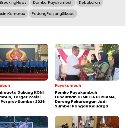
BreakingNews
DamkarPayakumbuh
Kebakaran
usimKemarau
PadangPanjangSikabu
mbuh
Payakumbuh
ulmaeta Dukung KONI
Pemko Payakumbuh
buh, Target Posisi
Luncurkan GEMPITA BERSAMA,
 Porprov Sumbar 2026
Dorong Pekarangan Jadi
Sumber Pangan Keluarga