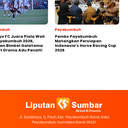
mbuh
Payakumbuh
yo FC Juara Piala Wali
Pemko Payakumbuh
ayakumbuh 2026,
Matangkan Persiapan
kan Bimbel Galatama
Indonesia’s Horse Racing Cup
t Drama Adu Penalti
2026
Jl. Surabaya, Tj. Pauh, Kec. Payakumbuh Barat, Kota
Payakumbuh, Sumatera Barat 26221