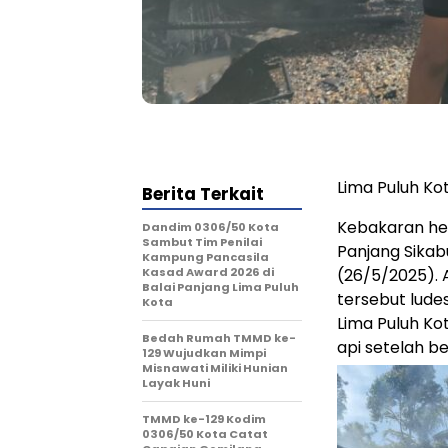
Lima Puluh Ko
Berita Terkait
Kebakaran he
Dandim 0306/50 Kota
Sambut Tim Penilai
Panjang Sikab
Kampung Pancasila
Kasad Award 2026 di
(26/5/2025).
Balai Panjang Lima Puluh
tersebut lud
Kota
Lima Puluh K
Bedah Rumah TMMD ke-
api setelah b
129 Wujudkan Mimpi
Misnawati Miliki Hunian
Layak Huni
TMMD ke-129 Kodim
0306/50 Kota Catat