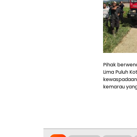
Pihak berwen
Lima Puluh K
kewaspadaan 
kemarau yang