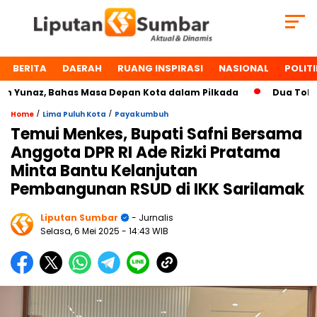
BERITA
DAERAH
RUANG INSPIRASI
NASIONAL
POLITI
unaz, Bahas Masa Depan Kota dalam Pilkada
Dua Tokoh Pa
/
/
Home
Lima Puluh Kota
Payakumbuh
Temui Menkes, Bupati Safni Bersama
Anggota DPR RI Ade Rizki Pratama
Minta Bantu Kelanjutan
Pembangunan RSUD di IKK Sarilamak
Liputan Sumbar
- Jurnalis
Selasa, 6 Mei 2025
- 14:43 WIB