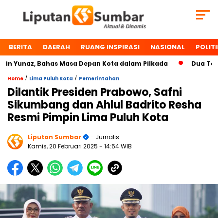
BERITA
DAERAH
RUANG INSPIRASI
NASIONAL
POLITI
Yunaz, Bahas Masa Depan Kota dalam Pilkada
Dua Tokoh P
/
/
Home
Lima Puluh Kota
Pemerintahan
Dilantik Presiden Prabowo, Safni
Sikumbang dan Ahlul Badrito Resha
Resmi Pimpin Lima Puluh Kota
Liputan Sumbar
- Jurnalis
Kamis, 20 Februari 2025
- 14:54 WIB