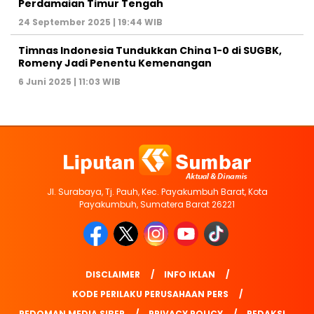
Perdamaian Timur Tengah
24 September 2025 | 19:44 WIB
Timnas Indonesia Tundukkan China 1-0 di SUGBK,
Romeny Jadi Penentu Kemenangan
6 Juni 2025 | 11:03 WIB
Jl. Surabaya, Tj. Pauh, Kec. Payakumbuh Barat, Kota
Payakumbuh, Sumatera Barat 26221
DISCLAIMER
INFO IKLAN
KODE PERILAKU PERUSAHAAN PERS
PEDOMAN MEDIA SIBER
PRIVACY POLICY
REDAKSI