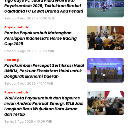
Tigo Kayo FC Juara Piala Wali Kota
Payakumbuh 2026, Taklukkan Bimbel
Galatama FC Lewat Drama Adu Penalti
Selasa, 4 Agu 2026 - 10:36 WIB
Payakumbuh
Pemko Payakumbuh Matangkan
Persiapan Indonesia’s Horse Racing
Cup 2026
Selasa, 4 Agu 2026 - 10:24 WIB
Padang
Payakumbuh Percepat Sertifikasi Halal
UMKM, Perkuat Ekosistem Halal untuk
Dongkrak Ekonomi Daerah
Selasa, 4 Agu 2026 - 10:14 WIB
Payakumbuh
Wali Kota Payakumbuh dan Kapolres
Irwan Andeta Perkuat Sinergi, ETLE Jadi
Langkah Baru Wujudkan Kota Aman
dan Tertib
Senin, 3 Agu 2026 - 10:06 WIB