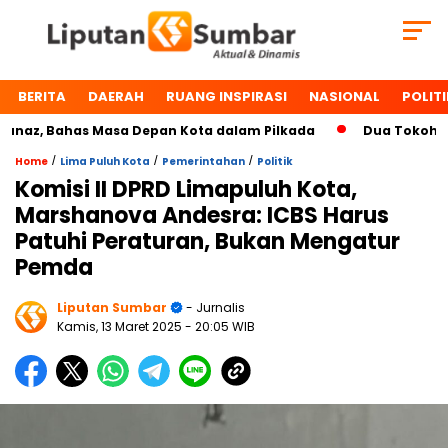
BERITA
DAERAH
RUANG INSPIRASI
NASIONAL
POLITI
z, Bahas Masa Depan Kota dalam Pilkada
Dua Tokoh Payak
/
/
/
Home
Lima Puluh Kota
Pemerintahan
Politik
Komisi II DPRD Limapuluh Kota,
Marshanova Andesra: ICBS Harus
Patuhi Peraturan, Bukan Mengatur
Pemda
Liputan Sumbar
- Jurnalis
Kamis, 13 Maret 2025
- 20:05 WIB