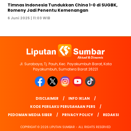
Timnas Indonesia Tundukkan China 1-0 di SUGBK,
Romeny Jadi Penentu Kemenangan
6 Juni 2025 | 11:03 WIB
Jl. Surabaya, Tj. Pauh, Kec. Payakumbuh Barat, Kota
Payakumbuh, Sumatera Barat 26221
DISCLAIMER
INFO IKLAN
KODE PERILAKU PERUSAHAAN PERS
PEDOMAN MEDIA SIBER
PRIVACY POLICY
REDAKSI
COPYRIGHT © 2026 LIPUTAN SUMBAR - ALL RIGHTS RESERVED