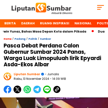
BERITA
DAERAH
RUANG INSPIRASI
NASIONAL
POLITI
n Yunaz, Bahas Masa Depan Kota dalam Pilkada
Dua Tokoh
/
/
/
Home
Padang
Politik
Sumbar
Pasca Debat Perdana Calon
Gubernur Sumbar 2024 Panas,
Warga Luak Limopuluah lirik Epyardi
Asda-Ekos Albar
Liputan Sumbar
- Jurnalis
Rabu, 13 November 2024
- 14:09 WIB