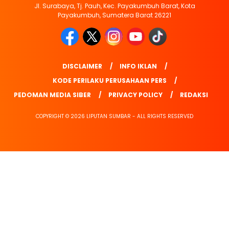
Jl. Surabaya, Tj. Pauh, Kec. Payakumbuh Barat, Kota
Payakumbuh, Sumatera Barat 26221
DISCLAIMER
INFO IKLAN
KODE PERILAKU PERUSAHAAN PERS
PEDOMAN MEDIA SIBER
PRIVACY POLICY
REDAKSI
COPYRIGHT © 2026 LIPUTAN SUMBAR - ALL RIGHTS RESERVED