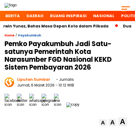
BERITA
DAERAH
RUANG INSPIRASI
NASIONAL
POLITI
in Yunaz, Bahas Masa Depan Kota dalam Pilkada
Dua Toko
/
Home
Payakumbuh
Pemko Payakumbuh Jadi Satu-
satunya Pemerintah Kota
Narasumber FGD Nasional KEKD
Sistem Pembayaran 2026
Liputan Sumbar
- Jurnalis
Jumat, 6 Maret 2026
- 10:12 WIB
A
A
A