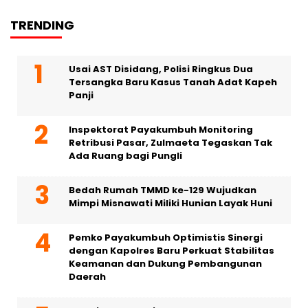
TRENDING
Usai AST Disidang, Polisi Ringkus Dua
Tersangka Baru Kasus Tanah Adat Kapeh
Panji
Inspektorat Payakumbuh Monitoring
Retribusi Pasar, Zulmaeta Tegaskan Tak
Ada Ruang bagi Pungli
Bedah Rumah TMMD ke-129 Wujudkan
Mimpi Misnawati Miliki Hunian Layak Huni
Pemko Payakumbuh Optimistis Sinergi
dengan Kapolres Baru Perkuat Stabilitas
Keamanan dan Dukung Pembangunan
Daerah