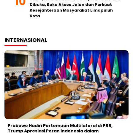
Dibuka, Buka Akses Jalan dan Perkuat
Kesejahteraan Masyarakat Limapuluh
Kota
INTERNASIONAL
Prabowo Hadiri Pertemuan Multilateral di PBB,
Trump Apresiasi Peran Indonesia dalam