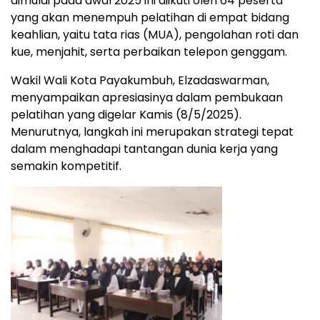
dimulai pada awal 2025 ini diikuti oleh 64 peserta
yang akan menempuh pelatihan di empat bidang
keahlian, yaitu tata rias (MUA), pengolahan roti dan
kue, menjahit, serta perbaikan telepon genggam.
Wakil Wali Kota Payakumbuh, Elzadaswarman,
menyampaikan apresiasinya dalam pembukaan
pelatihan yang digelar Kamis (8/5/2025).
Menurutnya, langkah ini merupakan strategi tepat
dalam menghadapi tantangan dunia kerja yang
semakin kompetitif.