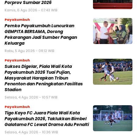
Porprov Sumbar 2026
Kamis, 6 Agu 2026 - 07:43 WIB
Payakumbuh
Pemko Payakumbuh Luncurkan
GEMPITA BERSAMA, Dorong
Pekarangan Jadi Sumber Pangan
Keluarga
Rabu, 5 Agu 2026 - 08:12 WIB
Payakumbuh
Sukses Digelar, Piala Wali Kota
Payakumbuh 2026 Tuai Pujian,
Masyarakat Harapkan Tribun
Penonton dan Peningkatan Fasilitas
Stadion
Selasa, 4 Agu 2026 - 10:57 WIB
Payakumbuh
Tigo Kayo FC Juara Piala Wali Kota
Payakumbuh 2026, Taklukkan Bimbel
Galatama FC Lewat Drama Adu Penalti
Selasa, 4 Agu 2026 - 10:36 WIB