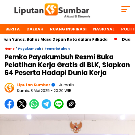
BERITA
DAERAH
RUANG INSPIRASI
NASIONAL
POLITI
n Yunaz, Bahas Masa Depan Kota dalam Pilkada
Dua Tokoh 
/
/
Home
Payakumbuh
Pemerintahan
Pemko Payakumbuh Resmi Buka
Pelatihan Kerja Gratis di BLK, Siapkan
64 Peserta Hadapi Dunia Kerja
Liputan Sumbar
- Jurnalis
Kamis, 8 Mei 2025
- 20:20 WIB