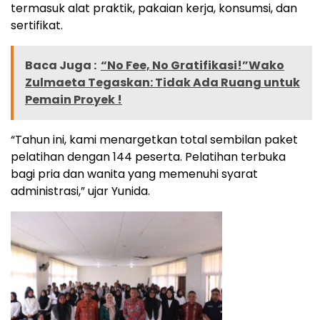
termasuk alat praktik, pakaian kerja, konsumsi, dan
sertifikat.
Baca Juga :
“No Fee, No Gratifikasi!”Wako
Zulmaeta Tegaskan: Tidak Ada Ruang untuk
Pemain Proyek !
“Tahun ini, kami menargetkan total sembilan paket
pelatihan dengan 144 peserta. Pelatihan terbuka
bagi pria dan wanita yang memenuhi syarat
administrasi,” ujar Yunida.