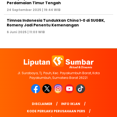
Perdamaian Timur Tengah
24 September 2025 | 19:44 WIB
Timnas Indonesia Tundukkan China 1-0 di SUGBK,
Romeny Jadi Penentu Kemenangan
6 Juni 2025 | 11:03 WIB
Jl. Surabaya, Tj. Pauh, Kec. Payakumbuh Barat, Kota
Payakumbuh, Sumatera Barat 26221
DISCLAIMER
INFO IKLAN
KODE PERILAKU PERUSAHAAN PERS