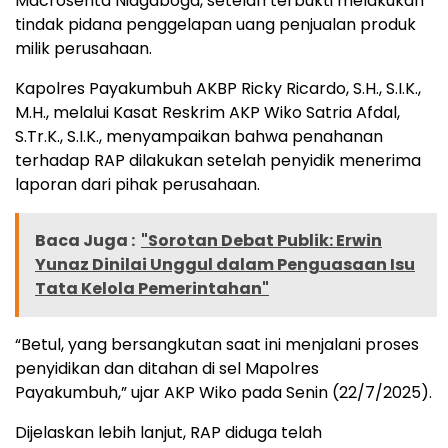
Macrosenta Niagaboga, setelah terbukti melakukan
tindak pidana penggelapan uang penjualan produk
milik perusahaan.
Kapolres Payakumbuh AKBP Ricky Ricardo, S.H., S.I.K.,
M.H., melalui Kasat Reskrim AKP Wiko Satria Afdal,
S.Tr.K., S.I.K., menyampaikan bahwa penahanan
terhadap RAP dilakukan setelah penyidik menerima
laporan dari pihak perusahaan.
Baca Juga :
"Sorotan Debat Publik: Erwin
Yunaz Dinilai Unggul dalam Penguasaan Isu
Tata Kelola Pemerintahan"
“Betul, yang bersangkutan saat ini menjalani proses
penyidikan dan ditahan di sel Mapolres
Payakumbuh,” ujar AKP Wiko pada Senin (22/7/2025).
Dijelaskan lebih lanjut, RAP diduga telah