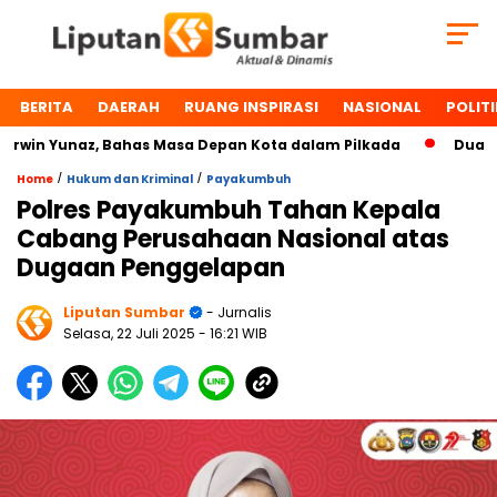
BERITA
DAERAH
RUANG INSPIRASI
NASIONAL
POLITI
in Yunaz, Bahas Masa Depan Kota dalam Pilkada
Dua Toko
/
/
Home
Hukum dan Kriminal
Payakumbuh
Polres Payakumbuh Tahan Kepala
Cabang Perusahaan Nasional atas
Dugaan Penggelapan
Liputan Sumbar
- Jurnalis
Selasa, 22 Juli 2025
- 16:21 WIB