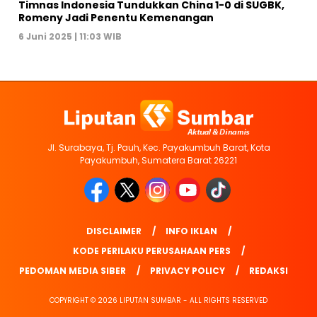
Timnas Indonesia Tundukkan China 1-0 di SUGBK,
Romeny Jadi Penentu Kemenangan
6 Juni 2025 | 11:03 WIB
Jl. Surabaya, Tj. Pauh, Kec. Payakumbuh Barat, Kota
Payakumbuh, Sumatera Barat 26221
DISCLAIMER
INFO IKLAN
KODE PERILAKU PERUSAHAAN PERS
PEDOMAN MEDIA SIBER
PRIVACY POLICY
REDAKSI
COPYRIGHT © 2026 LIPUTAN SUMBAR - ALL RIGHTS RESERVED