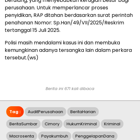
berulang, yang menyebabkan kerugian besar bagi
perusahaan. Untuk memperlancar proses
penyidikan, RAP ditahan berdasarkan surat perintah
penahanan Nomor: Sp.Han/49/VII/2025/Reskrim
tertanggal 15 Juli 2025.
Polisi masih mendalami kasus ini dan membuka
kemungkinan adanya tersangka lain dalam perkara
tersebut.(ws)
Berita ini 671 kali dibaca
Tag :
AuditPerusahaan
BeritaHarian
BeritaSumbar
Cimory
HukumKriminal
Kriminal
Macrosenta
Payakumbuh
PenggelapanDana