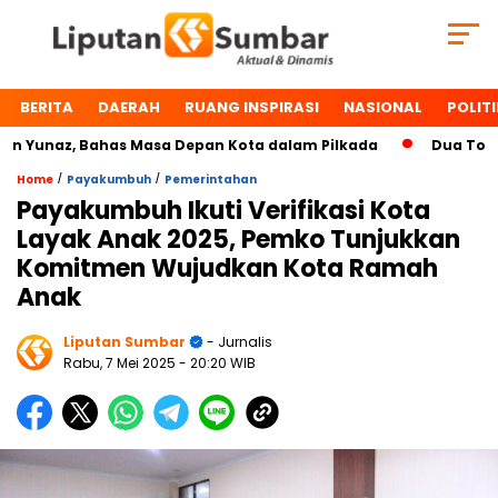
BERITA
DAERAH
RUANG INSPIRASI
NASIONAL
POLITI
unaz, Bahas Masa Depan Kota dalam Pilkada
Dua Tokoh Pa
/
/
Home
Payakumbuh
Pemerintahan
Payakumbuh Ikuti Verifikasi Kota
Layak Anak 2025, Pemko Tunjukkan
Komitmen Wujudkan Kota Ramah
Anak
Liputan Sumbar
- Jurnalis
Rabu, 7 Mei 2025
- 20:20 WIB