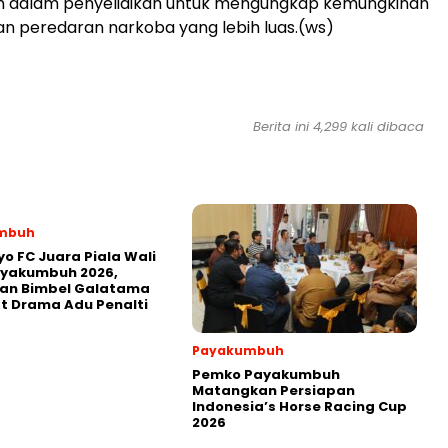
sih dalam penyelidikan untuk mengungkap kemungkinan
an peredaran narkoba yang lebih luas.(ws)
Berita ini 4,299 kali dibaca
mbuh
yo FC Juara Piala Wali
ayakumbuh 2026,
kan Bimbel Galatama
t Drama Adu Penalti
Payakumbuh
Pemko Payakumbuh
Matangkan Persiapan
Indonesia’s Horse Racing Cup
2026