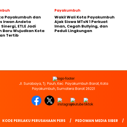
mbuh
Payakumbuh
ota Payakumbuh dan
Wakil Wali Kota Payakumbuh
s Irwan Andeta
Ajak Siswa MTsN 1 Perkuat
Sinergi, ETLE Jadi
Iman, Cegah Bullying, dan
h Baru Wujudkan Kota
Peduli Lingkungan
an Tertib
Jl. Surabaya, Tj. Pauh, Kec. Payakumbuh Barat, Kota
Payakumbuh, Sumatera Barat 26221
KODE PERILAKU PERUSAHAAN PERS
PEDOMAN MEDIA SIBER