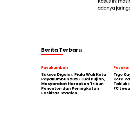
Kasus ini ma
adanya jaring
Berita Terbaru
Payakumbuh
Payaku
Sukses Digelar, Piala Wali Kota
Tigo Ka
Payakumbuh 2026 Tuai Pujian,
Kota P
Masyarakat Harapkan Tribun
Takluk
Penonton dan Peningkatan
FC Lewa
Fasilitas Stadion