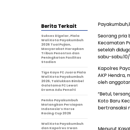
Payakumbuh,l
Berita Terkait
Seorang pria b
Sukses Digelar, Piala
Wali Kota Payakumbuh
Kecamatan Pa
2026 Tuai Pujian,
Masyarakat Harapkan
setelah didug
Tribun Penonton dan
sabu-sabu.10
Peningkatan Fasilitas
Stadion
Kapolres Paya
Tigo Kayo FC Juara Piala
AKP Hendra, 
Wali Kota Payakumbuh
2026, Taklukkan Bimbel
oleh anggota
Galatama FC Lewat
Drama Adu Penalti
“Betul, tersan
Koto Baru Ke
Pemko Payakumbuh
Matangkan Persiapan
bertransaksi n
Indonesia’s Horse
Racing Cup 2026
Wali Kota Payakumbuh
Menurut Kasat
dan Kapolres Irwan