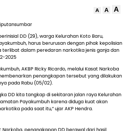
A
A
A
iputansumbar
erinisial DD (29), warga Kelurahan Koto Baru,
yakumbuh, harus berurusan dengan pihak kepolisian
a terlibat dalam peredaran narkotika jenis ganja dan
/2-2025
kumbuh, AKBP Ricky Ricardo, melalui Kasat Narkoba
membenarkan penangkapan tersebut yang dilakukan
nya pada Rabu (05/02).
gka DD kita tangkap di sekitaran jalan raya Kelurahan
camatan Payakumbuh karena diduga kuat akan
arkotika pada saat itu,” ujar AKP Hendra.
 Narkoba, penangkapan DD berawal dari hasil