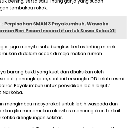
tik bening, serta satu linting ganja yang sudah
gan tembakau rokok.
:
Perpisahan SMAN 3 Payakumbuh, Wawako
man Beri Pesan Inspiratif untuk Siswa Kelas XII
tugas juga menyita satu bungkus kertas linting merek
temukan di dalam asbak di meja makan rumah
a barang bukti yang kuat dan disaksikan oleh
i saat penangkapan, saat ini tersangka DD telah resmi
polres Payakumbuh untuk penyidikan lebih lanjut,”
t Narkoba.
sian mengimbau masyarakat untuk lebih waspada dan
rkan jika menemukan aktivitas mencurigakan terkait
otika di lingkungan sekitar.