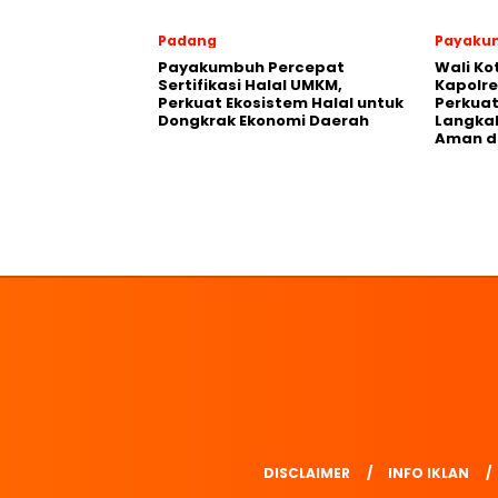
Padang
Payaku
Payakumbuh Percepat
Wali K
Sertifikasi Halal UMKM,
Kapolre
Perkuat Ekosistem Halal untuk
Perkuat 
Dongkrak Ekonomi Daerah
Langka
Aman d
DISCLAIMER
INFO IKLAN