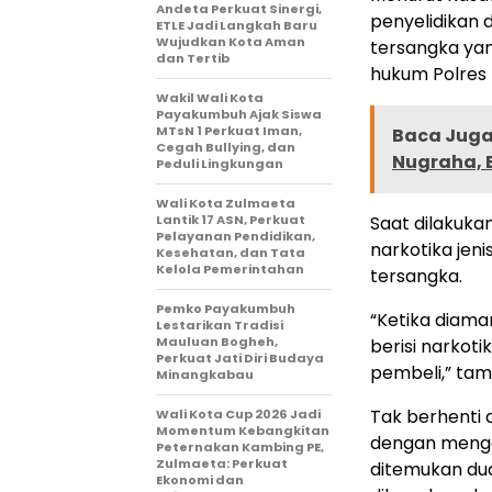
Andeta Perkuat Sinergi,
penyelidikan 
ETLE Jadi Langkah Baru
Wujudkan Kota Aman
tersangka yan
dan Tertib
hukum Polres
Wakil Wali Kota
Payakumbuh Ajak Siswa
MTsN 1 Perkuat Iman,
Baca Juga 
Cegah Bullying, dan
Nugraha, 
Peduli Lingkungan
Wali Kota Zulmaeta
Lantik 17 ASN, Perkuat
Saat dilakuk
Pelayanan Pendidikan,
narkotika jeni
Kesehatan, dan Tata
Kelola Pemerintahan
tersangka.
Pemko Payakumbuh
“Ketika diam
Lestarikan Tradisi
Mauluan Bogheh,
berisi narkot
Perkuat Jati Diri Budaya
pembeli,” ta
Minangkabau
Tak berhenti 
Wali Kota Cup 2026 Jadi
Momentum Kebangkitan
dengan mengg
Peternakan Kambing PE,
Zulmaeta: Perkuat
ditemukan dua
Ekonomi dan