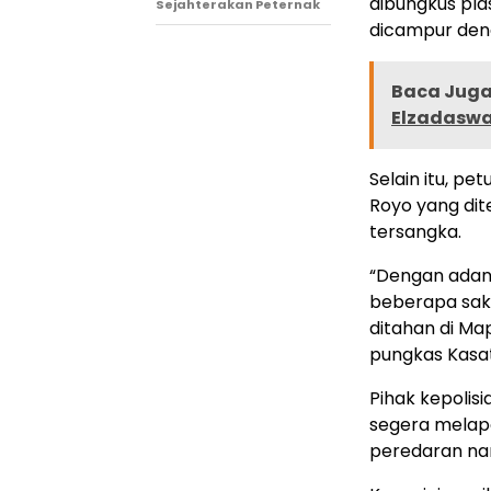
dibungkus plas
Sejahterakan Peternak
dicampur den
Baca Juga 
Elzadaswar
Selain itu, pe
Royo yang di
tersangka.
“Dengan adany
beberapa saks
ditahan di Ma
pungkas Kasa
Pihak kepoli
segera melapo
peredaran nark