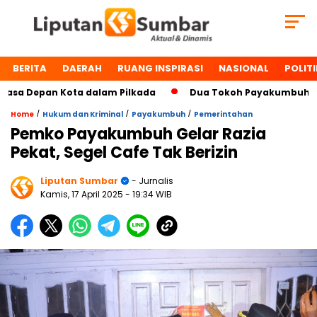
BERITA
DAERAH
RUANG INSPIRASI
NASIONAL
POLITI
a Depan Kota dalam Pilkada
Dua Tokoh Payakumbuh, Dr. Zu
/
/
/
Home
Hukum dan Kriminal
Payakumbuh
Pemerintahan
Pemko Payakumbuh Gelar Razia
Pekat, Segel Cafe Tak Berizin
Liputan Sumbar
- Jurnalis
Kamis, 17 April 2025
- 19:34 WIB