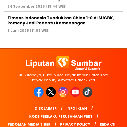
24 September 2025 | 19:44 WIB
Timnas Indonesia Tundukkan China 1-0 di SUGBK,
Romeny Jadi Penentu Kemenangan
6 Juni 2025 | 11:03 WIB
Jl. Surabaya, Tj. Pauh, Kec. Payakumbuh Barat, Kota
Payakumbuh, Sumatera Barat 26221
DISCLAIMER
INFO IKLAN
KODE PERILAKU PERUSAHAAN PERS
PEDOMAN MEDIA SIBER
PRIVACY POLICY
REDAKSI