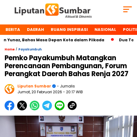
BERITA
DAERAH
RUANG INSPIRASI
NASIONAL
POLITI
Yunaz, Bahas Masa Depan Kota dalam Pilkada
Dua Tokoh Pa
/
Home
Payakumbuh
Pemko Payakumbuh Matangkan
Perencanaan Pembangunan, Forum
Perangkat Daerah Bahas Renja 2027
Liputan Sumbar
- Jurnalis
Jumat, 20 Februari 2026
- 20:17 WIB