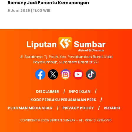
Romeny Jadi Penentu Kemenangan
6 Juni 2025 | 11:03 WIB
Jl. Surabaya, Tj. Pauh, Kec. Payakumbuh Barat, Kota
Payakumbuh, Sumatera Barat 26221
DISCLAIMER
INFO IKLAN
KODE PERILAKU PERUSAHAAN PERS
PEDOMAN MEDIA SIBER
PRIVACY POLICY
REDAKSI
COPYRIGHT © 2026 LIPUTAN SUMBAR - ALL RIGHTS RESERVED