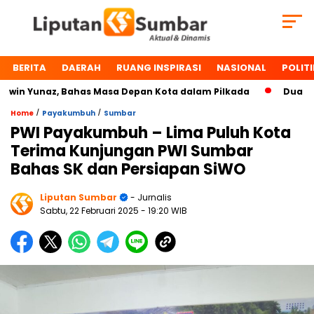
BERITA
DAERAH
RUANG INSPIRASI
NASIONAL
POLITI
n Yunaz, Bahas Masa Depan Kota dalam Pilkada
Dua Tokoh 
/
/
Home
Payakumbuh
Sumbar
PWI Payakumbuh – Lima Puluh Kota
Terima Kunjungan PWI Sumbar
Bahas SK dan Persiapan SiWO
Liputan Sumbar
- Jurnalis
Sabtu, 22 Februari 2025
- 19:20 WIB