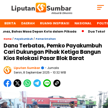
BERITA
DAERAH
RUANG INSPIRASI
NASIONAL
POLITI
az, Bahas Masa Depan Kota dalam Pilkada
Dua Tokoh Payak
/
/
Home
Payakumbuh
Pemerintahan
Dana Terbatas, Pemko Payakumbuh
Cari Dukungan Pihak Ketiga Bangun
Kios Relokasi Pasar Blok Barat
Liputan Sumbar
- Jurnalis
Senin, 8 September 2025
- 10:32 WIB