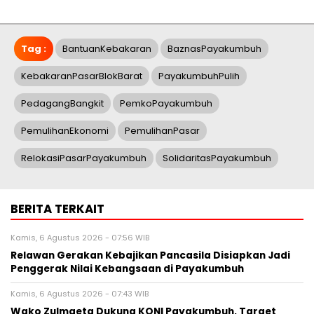
Tag :
BantuanKebakaran
BaznasPayakumbuh
KebakaranPasarBlokBarat
PayakumbuhPulih
PedagangBangkit
PemkoPayakumbuh
PemulihanEkonomi
PemulihanPasar
RelokasiPasarPayakumbuh
SolidaritasPayakumbuh
BERITA TERKAIT
Kamis, 6 Agustus 2026 - 07:56 WIB
Relawan Gerakan Kebajikan Pancasila Disiapkan Jadi
Penggerak Nilai Kebangsaan di Payakumbuh
Kamis, 6 Agustus 2026 - 07:43 WIB
Wako Zulmaeta Dukung KONI Payakumbuh, Target