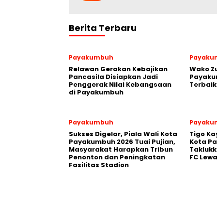
Berita Terbaru
Payakumbuh
Payaku
Relawan Gerakan Kebajikan
Wako Z
Pancasila Disiapkan Jadi
Payakum
Penggerak Nilai Kebangsaan
Terbaik
di Payakumbuh
Payakumbuh
Payaku
Sukses Digelar, Piala Wali Kota
Tigo Ka
Payakumbuh 2026 Tuai Pujian,
Kota P
Masyarakat Harapkan Tribun
Takluk
Penonton dan Peningkatan
FC Lewa
Fasilitas Stadion