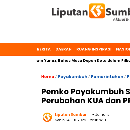
BERITA
DAERAH
RUANG INSPIRASI
NASIO
maeta dan Erwin Yunaz, Bahas Masa Depan Kota dalam Pilkada
Home
Payakumbuh
Pemerintahan
P
/
/
/
Pemko Payakumbuh S
Perubahan KUA dan PP
Liputan Sumbar
- Jurnalis
Senin, 14 Juli 2025
- 21:36 WIB