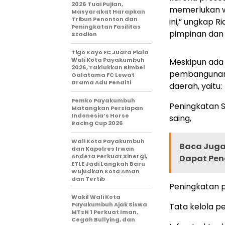
2026 Tuai Pujian,
memerlukan wa
Masyarakat Harapkan
Tribun Penonton dan
ini,” ungkap
Peningkatan Fasilitas
pimpinan dan
Stadion
Tigo Kayo FC Juara Piala
Wali Kota Payakumbuh
Meskipun ada
2026, Taklukkan Bimbel
pembangunan 
Galatama FC Lewat
Drama Adu Penalti
daerah, yaitu:
Pemko Payakumbuh
Peningkatan S
Matangkan Persiapan
Indonesia’s Horse
saing,
Racing Cup 2026
Wali Kota Payakumbuh
Baca Juga 
dan Kapolres Irwan
Andeta Perkuat Sinergi,
Dapat Pen
ETLE Jadi Langkah Baru
Wujudkan Kota Aman
dan Tertib
Peningkatan p
Wakil Wali Kota
Payakumbuh Ajak Siswa
Tata kelola p
MTsN 1 Perkuat Iman,
Cegah Bullying, dan