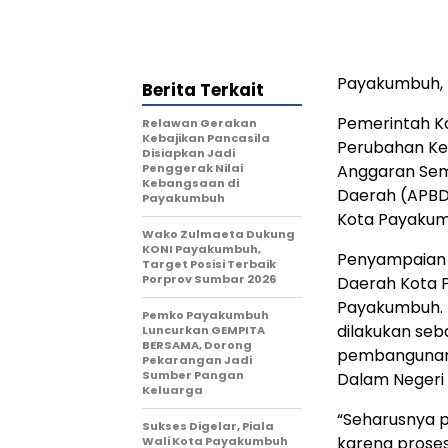
Payakumbuh, 
Berita Terkait
Pemerintah K
Relawan Gerakan
Kebajikan Pancasila
Perubahan Ke
Disiapkan Jadi
Penggerak Nilai
Anggaran Sem
Kebangsaan di
Daerah (APBD
Payakumbuh
Kota Payakumb
Wako Zulmaeta Dukung
KONI Payakumbuh,
Penyampaian n
Target Posisi Terbaik
Porprov Sumbar 2026
Daerah Kota P
Payakumbuh. 
Pemko Payakumbuh
dilakukan seb
Luncurkan GEMPITA
BERSAMA, Dorong
pembangunan 
Pekarangan Jadi
Sumber Pangan
Dalam Negeri 
Keluarga
“Seharusnya 
Sukses Digelar, Piala
karena prose
Wali Kota Payakumbuh