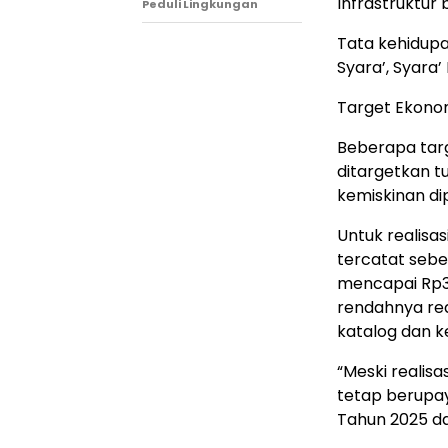
Infrastruktur
Peduli Lingkungan
Tata kehidupa
Syara’, Syara’
Target Ekonom
Beberapa targ
ditargetkan tu
kemiskinan di
Untuk realisa
tercatat sebe
mencapai Rp3
rendahnya rea
katalog dan k
“Meski realisa
tetap berupay
Tahun 2025 da