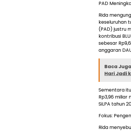
PAD Meningkat
Rida mengung
keseluruhan t
(PAD) justru 
kontribusi BL
sebesar Rp9,
anggaran DAU
Baca Juga 
Hari Jadi 
Sementara itu
Rp3,96 miliar 
SiLPA tahun 20
Fokus: Pengen
Rida menyebu