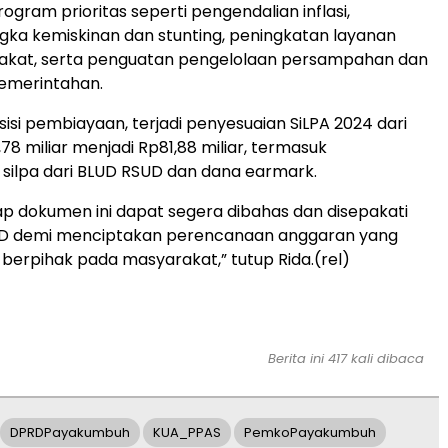
gram prioritas seperti pengendalian inflasi,
ka kemiskinan dan stunting, peningkatan layanan
akat, serta penguatan pengelolaan persampahan dan
pemerintahan.
sisi pembiayaan, terjadi penyesuaian SiLPA 2024 dari
78 miliar menjadi Rp81,88 miliar, termasuk
silpa dari BLUD RSUD dan dana earmark.
p dokumen ini dapat segera dibahas dan disepakati
D demi menciptakan perencanaan anggaran yang
n berpihak pada masyarakat,” tutup Rida.(rel)
Berita ini 417 kali dibaca
DPRDPayakumbuh
KUA_PPAS
PemkoPayakumbuh