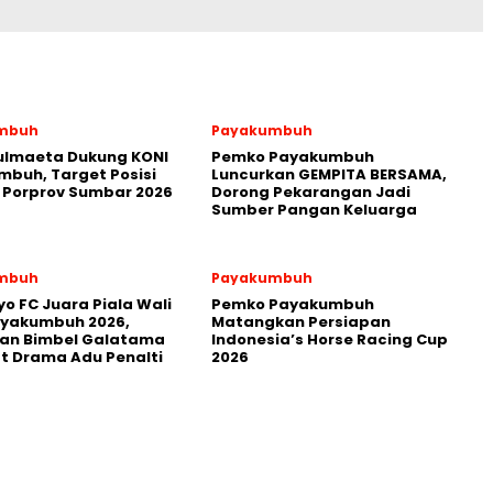
mbuh
Payakumbuh
ulmaeta Dukung KONI
Pemko Payakumbuh
buh, Target Posisi
Luncurkan GEMPITA BERSAMA,
 Porprov Sumbar 2026
Dorong Pekarangan Jadi
Sumber Pangan Keluarga
mbuh
Payakumbuh
yo FC Juara Piala Wali
Pemko Payakumbuh
ayakumbuh 2026,
Matangkan Persiapan
kan Bimbel Galatama
Indonesia’s Horse Racing Cup
t Drama Adu Penalti
2026