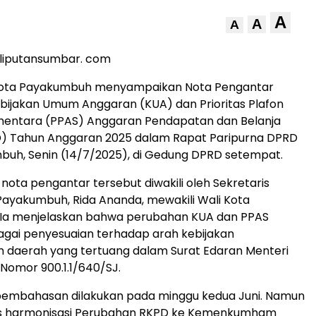
A
A
A
liputansumbar. com
ota Payakumbuh menyampaikan Nota Pengantar
bijakan Umum Anggaran (KUA) dan Prioritas Plafon
entara (PPAS) Anggaran Pendapatan dan Belanja
) Tahun Anggaran 2025 dalam Rapat Paripurna DPRD
uh, Senin (14/7/2025), di Gedung DPRD setempat.
ota pengantar tersebut diwakili oleh Sekretaris
ayakumbuh, Rida Ananda, mewakili Wali Kota
Ia menjelaskan bahwa perubahan KUA dan PPAS
agai penyesuaian terhadap arah kebijakan
daerah yang tertuang dalam Surat Edaran Menteri
Nomor 900.1.1/640/SJ.
pembahasan dilakukan pada minggu kedua Juni. Namun
s harmonisasi Perubahan RKPD ke Kemenkumham