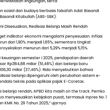
 berwawasan lingkungan, serta
n sosial dan budaya berbasis falsafah Adat Basandi
 Basandi Kitabullah (ABS-SBK).
i Disesuaikan, Realisasi Belanja Masih Rendah
et indikator ekonomi mengalami penyesuaian. Inflasi
run dari 1,90% menjadi 1,65%, sementara tingkat
proyeksikan menurun dari 5,29% menjadi 5,15%.
si keuangan semester I 2025, pendapatan daerah
sar Rp384,88 miliar (51,48%) dan belanja baru
06,30 miliar (37,46%). Rida menyebutkan bahwa
lisasi belanja dipengaruhi oleh perubahan sistem e-
endala teknis pada aplikasi pajak E-Coretax.
si belanja rendah, APBD kita masih on the track. Pemko
a menyesuaikan kebijakan pusat, termasuk Inpres No. 1
n KMK No. 29 Tahun 2025,” ujarnya.