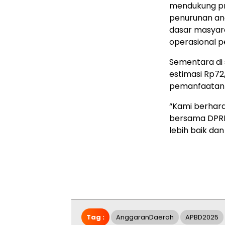
mendukung pro
penurunan ang
dasar masyar
operasional 
Sementara di 
estimasi Rp72,
pemanfaatan 
“Kami berhara
bersama DPR
lebih baik da
Tag :
AnggaranDaerah
APBD2025