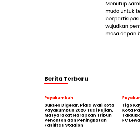
Menutup samb
muda untuk te
berpartisipas
wujudkan pem
masa depan b
Berita Terbaru
Payakumbuh
Payaku
Sukses Digelar, Piala Wali Kota
Tigo Ka
Payakumbuh 2026 Tuai Pujian,
Kota P
Masyarakat Harapkan Tribun
Takluk
Penonton dan Peningkatan
FC Lewa
Fasilitas Stadion