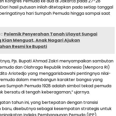
an Kongres Pemuda ke dua di Jakarta pada 27-28
Dari hasil putusan inilah ditetapkan pada setiap tanggal
peringatinya hari Sumpah Pemuda hingga sampai saat
:
Polemik Penyerahan Tanah Ulayat Sungai
Kian Menguat, Anak Nagari Ajukan
han Resmi ke Bupati
nya, Pjs. Bupati Ahmad Zakri menyampaikan sambutan
Pemuda dan Olahraga Republik Indonesia (Menpora RI)
dito Ariotedjo yang menggarisbawahi pentingnya nilai-
 Pemuda dalam membangun karakter bangsa yang
stiwa Sumpah Pemuda 1928 adalah simbol tekad pemuda
uk bersatu di tengah keberagaman,” ujarnya.
tan tahun ini, yang bertepatan dengan transisi
baru, disebutnya sebagai kesempatan strategis untuk
ningkatan Indeks Pembangunan Pemuda (IPP).