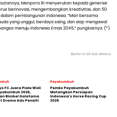
utannya, Menpora RI menyerukan kepada generasi
rus berinovasi, mengembangkan kreativitas, dan 50
i dalam pembangunan Indonesia. “Mari bersama
uda yang unggul, berdaya saing, dan siap mengawal
angsa menuju Indonesia Emas 2045,” pungkasnya. (*)
Berita ini 60 kali dibaca
mbuh
Payakumbuh
yo FC Juara Piala Wali
Pemko Payakumbuh
ayakumbuh 2026,
Matangkan Persiapan
kan Bimbel Galatama
Indonesia’s Horse Racing Cup
t Drama Adu Penalti
2026