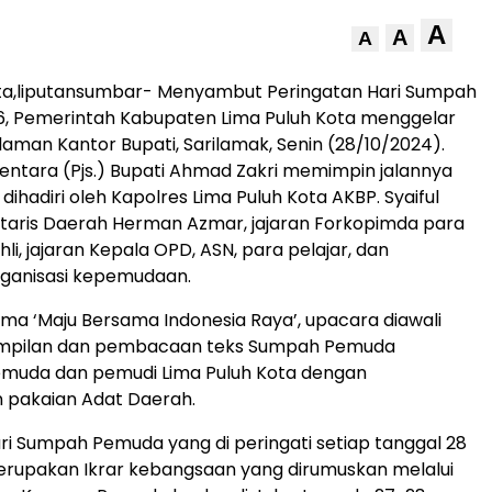
A
A
A
ota,liputansumbar- Menyambut Peringatan Hari Sumpah
, Pemerintah Kabupaten Lima Puluh Kota menggelar
laman Kantor Bupati, Sarilamak, Senin (28/10/2024).
ntara (Pjs.) Bupati Ahmad Zakri memimpin jalannya
ihadiri oleh Kapolres Lima Puluh Kota AKBP. Syaiful
taris Daerah Herman Azmar, jajaran Forkopimda para
Ahli, jajaran Kepala OPD, ASN, para pelajar, dan
rganisasi kepemudaan.
a ‘Maju Bersama Indonesia Raya’, upacara diawali
mpilan dan pembacaan teks Sumpah Pemuda
emuda dan pemudi Lima Puluh Kota dengan
pakaian Adat Daerah.
ri Sumpah Pemuda yang di peringati setiap tanggal 28
erupakan Ikrar kebangsaan yang dirumuskan melalui