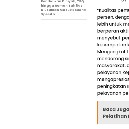
Pendidikan Diniyah, TPQ
hingga Rumah Tahfidz
“Kualitas pemu
Diusulkan Masuk Secara
Spesifik
persen, denga
lebih untuk 
berperan akti
menyebut peni
kesempatan k
Mengangkat t
mendorong sin
masyarakat, 
pelayanan ke
mengapresiasi
peningkatan 
pelayanan pem
Baca Juga 
Pelatihan