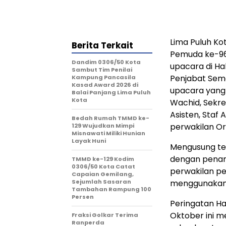
Lima Puluh K
Berita Terkait
Pemuda ke-96
Dandim 0306/50 Kota
upacara di Ha
Sambut Tim Penilai
Penjabat Seme
Kampung Pancasila
Kasad Award 2026 di
upacara yang d
Balai Panjang Lima Puluh
Kota
Wachid, Sekre
Asisten, Staf 
Bedah Rumah TMMD ke-
perwakilan O
129 Wujudkan Mimpi
Misnawati Miliki Hunian
Layak Huni
Mengusung tem
dengan pena
TMMD ke-129 Kodim
0306/50 Kota Catat
perwakilan p
Capaian Gemilang,
Sejumlah Sasaran
menggunakan 
Tambahan Rampung 100
Persen
Peringatan Ha
Oktober ini m
Fraksi Golkar Terima
Ranperda