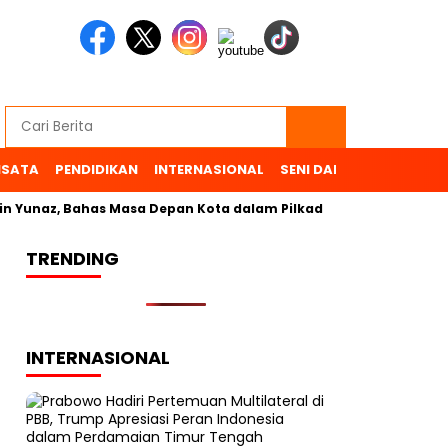
ISATA
PENDIDIKAN
INTERNASIONAL
SENI DAN BUDAYA
OL
unaz, Bahas Masa Depan Kota dalam Pilkada
TRENDING
INTERNASIONAL