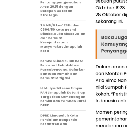
sebuah putus
Pertanggungjawaban
APBD 2025 dengan
Oktober 1928. 
Delapan Catatan
28 Oktober di
Strategis
sekarang ini.
TMMD/N ke-129 Kodim
0306/50 Kota Resmi
Dibuka, Buka Akses Jalan
Baca Juga 
dan Perkuat
Kesejahteraan
Kamuyang 
Masyarakat Limapuluh
Penyangga
Kota
Pemkab Lima Puluh Kota
Percepat Rehabilitasi
Dalam amanat
Pascabencana, Salurkan
dari Menteri 
Bantuan Rumah dan
Perkuat Mitigasi
Ario Bimo Nan
nilai Sumpah
H. Mulyadi Resmi Pimpin
PAN Limapuluh Kota, Siap
kokoh. “Peri
Targetkan Kemenangan
Indonesia unt
Pemilu dan Tambah Kursi
DPRD
Momen peringa
DPRD Limapuluh Kota
pemerintahan 
Perdalam Ranperda
Pesantren dan
mendorong pe