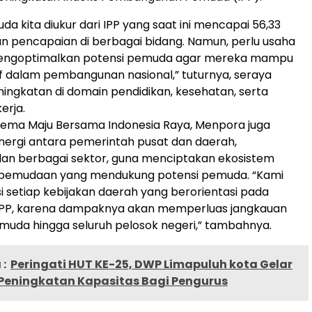
da kita diukur dari IPP yang saat ini mencapai 56,33
n pencapaian di berbagai bidang. Namun, perlu usaha
mengoptimalkan potensi pemuda agar mereka mampu
f dalam pembangunan nasional,” tuturnya, seraya
ngkatan di domain pendidikan, kesehatan, serta
erja.
ema Maju Bersama Indonesia Raya, Menpora juga
ergi antara pemerintah pusat dan daerah,
dan berbagai sektor, guna menciptakan ekosistem
pemudaan yang mendukung potensi pemuda. “Kami
 setiap kebijakan daerah yang berorientasi pada
IPP, karena dampaknya akan memperluas jangkauan
uda hingga seluruh pelosok negeri,” tambahnya.
:
Peringati HUT KE-25, DWP Limapuluh kota Gelar
 Peningkatan Kapasitas Bagi Pengurus