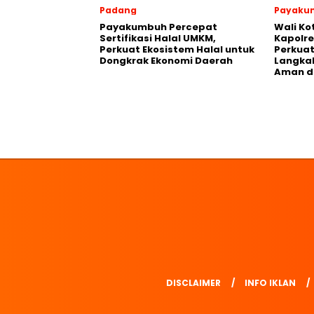
Padang
Payaku
Payakumbuh Percepat
Wali K
Sertifikasi Halal UMKM,
Kapolre
Perkuat Ekosistem Halal untuk
Perkuat 
Dongkrak Ekonomi Daerah
Langka
Aman d
DISCLAIMER
INFO IKLAN