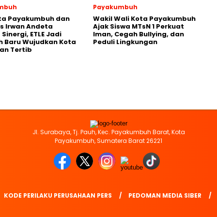
mbuh
Payakumbuh
ota Payakumbuh dan
Wakil Wali Kota Payakumbuh
s Irwan Andeta
Ajak Siswa MTsN 1 Perkuat
Sinergi, ETLE Jadi
Iman, Cegah Bullying, dan
h Baru Wujudkan Kota
Peduli Lingkungan
an Tertib
Jl. Surabaya, Tj. Pauh, Kec. Payakumbuh Barat, Kota
Payakumbuh, Sumatera Barat 26221
KODE PERILAKU PERUSAHAAN PERS
PEDOMAN MEDIA SIBER