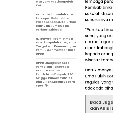
lembaga pend
Masyarakat Limapuluh
Kota
Pemkab Lima P
sekolah di san
Pemkab Lima Puluh Kota
Percepat Rehabilitasi
seharusnya me
Pascabencana, Salurkan
Bantuan Rumah dan
“Pemkab Lima 
Perkuat Mitigasi
sana, yang art
H. Mulyadi Resmi Pimpin
cermat agar p
PAN Limapuluh Kota, Siap
Targetkan Kemenangan
dipertimbang
Pemilu dan Tambah Kursi
kepada orang 
DPRD
wisata,” tamb
DPRD Limapuluh Kota
Perdalam Ranperda
Untuk menyel
Pesantren dan
Pendidikan Diniyah, TPQ
Lima Puluh Ko
hingga Rumah Tahfidz
regulasi yang 
Diusulkan Masuk Secara
Spesifik
tidak ada pih
Baca Juga 
dan Ahlul 