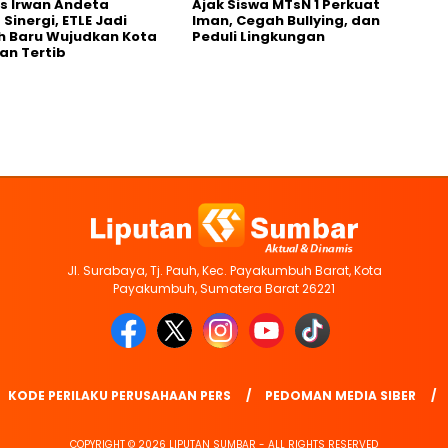
s Irwan Andeta
Ajak Siswa MTsN 1 Perkuat
Sinergi, ETLE Jadi
Iman, Cegah Bullying, dan
h Baru Wujudkan Kota
Peduli Lingkungan
an Tertib
Jl. Surabaya, Tj. Pauh, Kec. Payakumbuh Barat, Kota
Payakumbuh, Sumatera Barat 26221
KODE PERILAKU PERUSAHAAN PERS
PEDOMAN MEDIA SIBER
COPYRIGHT © 2026 LIPUTAN SUMBAR - ALL RIGHTS RESERVED