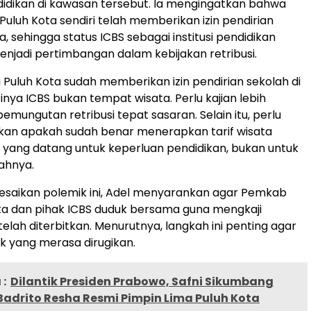
idikan di kawasan tersebut. Ia mengingatkan bahwa
uluh Kota sendiri telah memberikan izin pendirian
a, sehingga status ICBS sebagai institusi pendidikan
njadi pertimbangan dalam kebijakan retribusi.
Puluh Kota sudah memberikan izin pendirian sekolah di
inya ICBS bukan tempat wisata. Perlu kajian lebih
emungutan retribusi tepat sasaran. Selain itu, perlu
kan apakah sudah benar menerapkan tarif wisata
yang datang untuk keperluan pendidikan, bukan untuk
ahnya.
esaikan polemik ini, Adel menyarankan agar Pemkab
ta dan pihak ICBS duduk bersama guna mengkaji
telah diterbitkan. Menurutnya, langkah ini penting agar
ak yang merasa dirugikan.
:
Dilantik Presiden Prabowo, Safni Sikumbang
Badrito Resha Resmi Pimpin Lima Puluh Kota