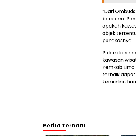
“Dari Ombuds
bersama. Pem
apakah kawas
objek tertentu
pungkasnya.
Polemik ini me
kawasan wisat
Pemkab Lima P
terbaik dapa
kemudian hari
Berita Terbaru