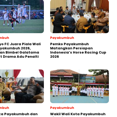
mbuh
Payakumbuh
yo FC Juara Piala Wali
Pemko Payakumbuh
ayakumbuh 2026,
Matangkan Persiapan
kan Bimbel Galatama
Indonesia’s Horse Racing Cup
t Drama Adu Penalti
2026
mbuh
Payakumbuh
ota Payakumbuh dan
Wakil Wali Kota Payakumbuh