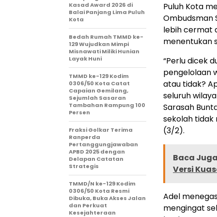
Kasad Award 2026 di
Puluh Kota me
Balai Panjang Lima Puluh
Ombudsman Su
Kota
lebih cermat 
Bedah Rumah TMMD ke-
menentukan s
129 Wujudkan Mimpi
Misnawati Miliki Hunian
Layak Huni
“Perlu dicek d
pengelolaan 
TMMD ke-129 Kodim
atau tidak? 
0306/50 Kota Catat
Capaian Gemilang,
seluruh wilay
Sejumlah Sasaran
Tambahan Rampung 100
Sarasah Bunta
Persen
sekolah tidak 
(3/2).
Fraksi Golkar Terima
Ranperda
Pertanggungjawaban
APBD 2025 dengan
Baca Juga 
Delapan Catatan
Strategis
Versi Kua
TMMD/N ke-129 Kodim
0306/50 Kota Resmi
Adel menegas
Dibuka, Buka Akses Jalan
dan Perkuat
mengingat sek
Kesejahteraan