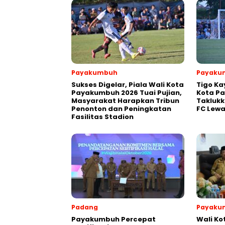
Payakumbuh
Payaku
Sukses Digelar, Piala Wali Kota
Tigo Ka
Payakumbuh 2026 Tuai Pujian,
Kota P
Masyarakat Harapkan Tribun
Takluk
Penonton dan Peningkatan
FC Lewa
Fasilitas Stadion
Padang
Payaku
Payakumbuh Percepat
Wali K