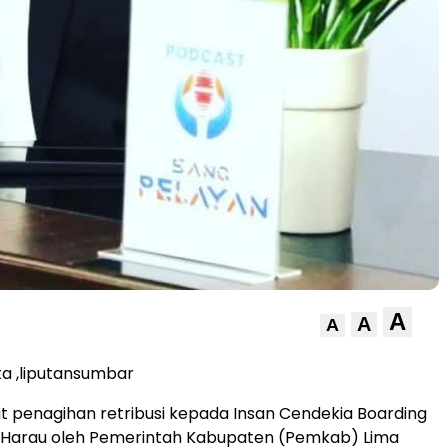
A
A
A
ta ,liputansumbar
it penagihan retribusi kepada Insan Cendekia Boarding
) Harau oleh Pemerintah Kabupaten (Pemkab) Lima