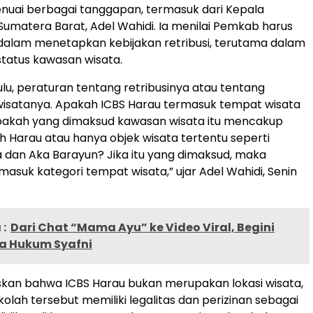
nuai berbagai tanggapan, termasuk dari Kepala
matera Barat, Adel Wahidi. Ia menilai Pemkab harus
dalam menetapkan kebijakan retribusi, terutama dalam
tatus kawasan wisata.
ulu, peraturan tentang retribusinya atau tentang
wisatanya. Apakah ICBS Harau termasuk tempat wisata
Apakah yang dimaksud kawasan wisata itu mencakup
ah Harau atau hanya objek wisata tertentu seperti
 dan Aka Barayun? Jika itu yang dimaksud, maka
masuk kategori tempat wisata,” ujar Adel Wahidi, Senin
:
Dari Chat “Mama Ayu” ke Video Viral, Begini
sa Hukum Syafni
kan bahwa ICBS Harau bukan merupakan lokasi wisata,
olah tersebut memiliki legalitas dan perizinan sebagai