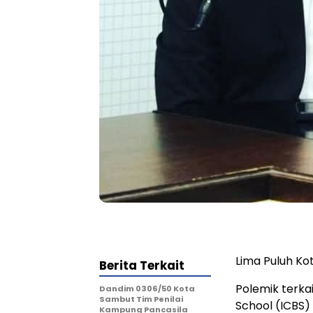
Lima Puluh Ko
Berita Terkait
Polemik terka
Dandim 0306/50 Kota
Sambut Tim Penilai
School (ICBS
Kampung Pancasila