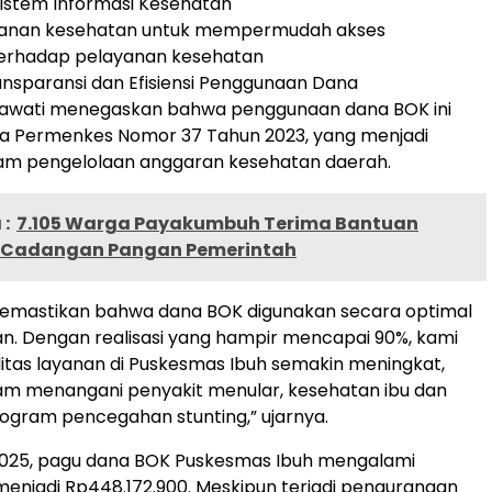
istem Informasi Kesehatan
 layanan kesehatan untuk mempermudah akses
erhadap pelayanan kesehatan
nsparansi dan Efisiensi Penggunaan Dana
kmawati menegaskan bahwa penggunaan dana BOK ini
 Permenkes Nomor 37 Tahun 2023, yang menjadi
m pengelolaan anggaran kesehatan daerah.
:
7.105 Warga Payakumbuh Terima Bantuan
i Cadangan Pangan Pemerintah
memastikan bahwa dana BOK digunakan secara optimal
n. Dengan realisasi yang hampir mencapai 90%, kami
itas layanan di Puskesmas Ibuh semakin meningkat,
am menangani penyakit menular, kesehatan ibu dan
rogram pencegahan stunting,” ujarnya.
2025, pagu dana BOK Puskesmas Ibuh mengalami
enjadi Rp448.172.900. Meskipun terjadi pengurangan