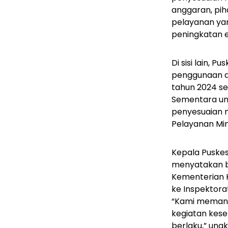
anggaran, pi
pelayanan yan
peningkatan e
Di sisi lain,
penggunaan d
tahun 2024 se
Sementara un
penyesuaian m
Pelayanan Min
Kepala Puskesm
menyatakan b
Kementerian 
ke Inspektora
“Kami memanf
kegiatan kese
berlaku,” ung