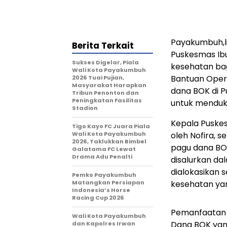
Payakumbuh,l
Berita Terkait
Puskesmas Ibu
Sukses Digelar, Piala
kesehatan ba
Wali Kota Payakumbuh
Bantuan Opera
2026 Tuai Pujian,
Masyarakat Harapkan
dana BOK di P
Tribun Penonton dan
Peningkatan Fasilitas
untuk menduk
Stadion
Kepala Puskes
Tigo Kayo FC Juara Piala
Wali Kota Payakumbuh
oleh Nofira, 
2026, Taklukkan Bimbel
pagu dana BO
Galatama FC Lewat
Drama Adu Penalti
disalurkan da
dialokasikan 
Pemko Payakumbuh
Matangkan Persiapan
kesehatan yan
Indonesia’s Horse
Racing Cup 2026
Pemanfaatan 
Wali Kota Payakumbuh
Dana BOK yang
dan Kapolres Irwan