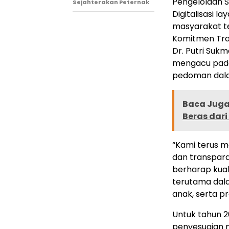
Pengelolaan S
Sejahterakan Peternak
Digitalisasi
masyarakat t
Komitmen Tra
Dr. Putri Su
mengacu pada
pedoman dala
Baca Juga 
Beras dar
“Kami terus 
dan transpara
berharap kual
terutama dal
anak, serta p
Untuk tahun 
penyesuaian m