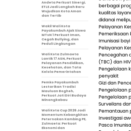
Andeta Perkuat Sinergi,
berbagai pro
ETLE Jadi Langkah Baru
Wujudkan Kota Aman
kualitas laya
dan Tertib
didanai melipu
Pelayanan Ke
Wakil Wali Kota
Payakumbuh Ajak Siswa
Pemeriksaan 
MTsN 1 Perkuat Iman,
Cegah Bullying, dan
Imunisasi bayi
Peduli Lingkungan
Pelayanan Ke
Pencegahan d
Wali Kota Zulmaeta
Lantik 17 ASN, Perkuat
(TBC) dan HIV
Pelayanan Pendidikan,
Kesehatan, dan Tata
Pengelolaan 
Kelola Pemerintahan
penyakit
Gizi dan Penc
Pemko Payakumbuh
Lestarikan Tradisi
Pengelolaan 
Mauluan Bogheh,
Perkuat Jati Diri Budaya
Pengelolaan 
Minangkabau
Surveilans da
Pemantauan p
Wali Kota Cup 2026 Jadi
Momentum Kebangkitan
Investigasi aw
Peternakan Kambing PE,
Zulmaeta: Perkuat
Pasca Imunisas
Ekonomi dan