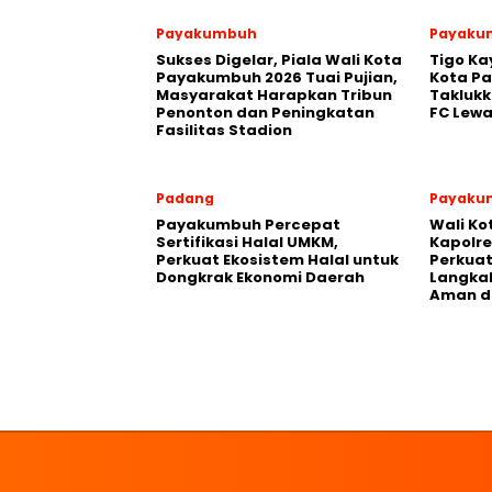
Payakumbuh
Payaku
Sukses Digelar, Piala Wali Kota
Tigo Ka
Payakumbuh 2026 Tuai Pujian,
Kota P
Masyarakat Harapkan Tribun
Takluk
Penonton dan Peningkatan
FC Lewa
Fasilitas Stadion
Padang
Payaku
Payakumbuh Percepat
Wali K
Sertifikasi Halal UMKM,
Kapolre
Perkuat Ekosistem Halal untuk
Perkuat 
Dongkrak Ekonomi Daerah
Langka
Aman d