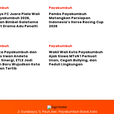
mbuh
Payakumbuh
yo FC Juara Piala Wali
Pemko Payakumbuh
ayakumbuh 2026,
Matangkan Persiapan
kan Bimbel Galatama
Indonesia’s Horse Racing Cup
t Drama Adu Penalti
2026
mbuh
Payakumbuh
ota Payakumbuh dan
Wakil Wali Kota Payakumbuh
s Irwan Andeta
Ajak Siswa MTsN 1 Perkuat
Sinergi, ETLE Jadi
Iman, Cegah Bullying, dan
h Baru Wujudkan Kota
Peduli Lingkungan
an Tertib
Jl. Surabaya, Tj. Pauh, Kec. Payakumbuh Barat, Kota