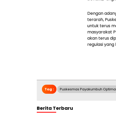
Dengan adanya
terarah, Pusk
untuk terus m
masyarakat Pa
akan terus di
regulasi yang
Tag :
Puskesmas Payakumbuh Optimalk
Berita Terbaru