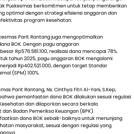
hak Puskesmas berkomitmen untuk tetap memberikan
g optimal dengan strategi efisiensi anggaran dan
fektivitas program kesehatan.
 Puskesmas Parit Rantang juga mengoptimalkan
ana BOK. Dengan pagu anggaran
besar Rp576.581.100, realisasi dana mencapai 78%.
tuk tahun 2025, pagu anggaran BOK mengalami
enjadi Rp402.521.000, dengan target Standar
imal (SPM) 100%.
as Parit Rantang, Ns. Cinthya Fitri Al-Yani, S.Kep,
ahwa pemanfaatan dana BOK dilakukan sesuai regulasi
Kesehatan dan dilaporkan secara berkala
t dan Badan Pemeriksa Keuangan (BPK).
aatkan dana BOK sebaik-baiknya untuk menunjang
hatan masyarakat, sesuai dengan regulasi yang
kapnya.