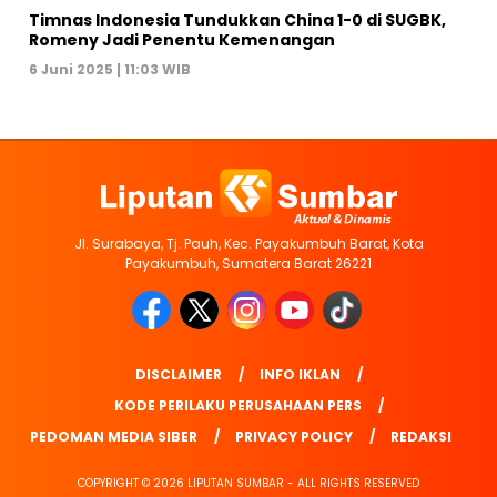
Timnas Indonesia Tundukkan China 1-0 di SUGBK,
Romeny Jadi Penentu Kemenangan
6 Juni 2025 | 11:03 WIB
Jl. Surabaya, Tj. Pauh, Kec. Payakumbuh Barat, Kota
Payakumbuh, Sumatera Barat 26221
DISCLAIMER
INFO IKLAN
KODE PERILAKU PERUSAHAAN PERS
PEDOMAN MEDIA SIBER
PRIVACY POLICY
REDAKSI
COPYRIGHT © 2026 LIPUTAN SUMBAR - ALL RIGHTS RESERVED