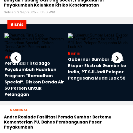
Banyak Tabung Gas 3 Kg Bocor, Pangkalan di
Payakumbuh Keluhkan Risiko Keselamatan
Selasa, 2 Sep 2025 - 13:56 WIB
Bisnis
‹
›
Bisnis
Bisnis
Gubernur Sumbar Lepas
Perumda Tirta Sago
Ekspor Ekstrak Gambir ke
Payakumbuh Hadirkan
India, PT SJI Jadi Pelopor
Program “Ramadhan
Pengusaha Muda Luak 50
Special”, Diskon Denda Air
50 Persen untuk
Pelanggan
NASIONAL
Andre Rosiade Fasilitasi Pemda Sumbar Bertemu
Kementerian PU, Bahas Pembangunan Pasar
Payakumbuh