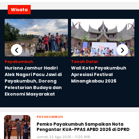
Wisata
‹
›
Payakumbuh
Tanah Datar
Hurisna Jamhur Hadiri
Wali Kota Payakumbuh
Alek Nagori Pacu Jawi di
Apresiasi Festival
Payakumbuh, Dorong
Minangkabau 2026
Pelestarian Budaya dan
Ekonomi Masyarakat
PAYAKUMBUH
Pemko Payakumbuh Sampaikan Nota
Pengantar KUA-PPAS APBD 2026 di DPRD
Jumat, 22 Agu 2025 - 11:20 WIB