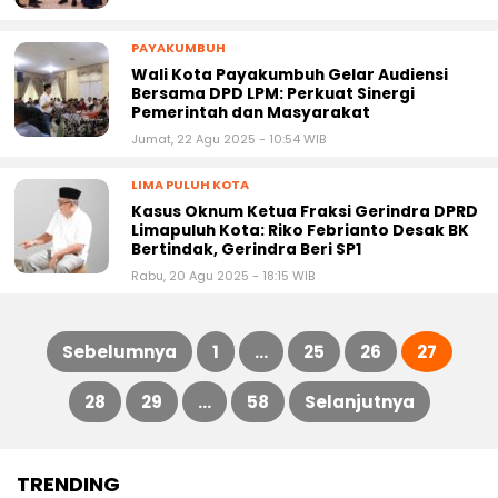
PAYAKUMBUH
Wali Kota Payakumbuh Gelar Audiensi
Bersama DPD LPM: Perkuat Sinergi
Pemerintah dan Masyarakat
Jumat, 22 Agu 2025 - 10:54 WIB
LIMA PULUH KOTA
Kasus Oknum Ketua Fraksi Gerindra DPRD
Limapuluh Kota: Riko Febrianto Desak BK
Bertindak, Gerindra Beri SP1
Rabu, 20 Agu 2025 - 18:15 WIB
Sebelumnya
1
…
25
26
27
Paginasi
28
29
…
58
Selanjutnya
pos
TRENDING