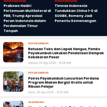
Internasional
Internasional
Prabowo Hadiri
Timnas Indonesia
Pertemuan Multilateral di
Tundukkan China 1-0 di
PBB, Trump Apresiasi
SUGBK, Romeny Jadi
Peran Indonesia dalam
Penentu Kemenangan
Perdamaian Timur
Tengah
PAYAKUMBUH
Ratusan Toko dan Lapak Hangus, Pemko
Payakumbuh Lakukan Pendataan Dampak
Kebakaran Pasar
Selasa, 26 Agu 2025 - 18:28 WIB
PAYAKUMBUH
Polres Payakumbuh Luncurkan Perdana
Program Makan Bergizi Gratis untuk
Ribuan Pelajar
Senin, 25 Agu 2025 - 13:16 WIB
OLAHRAGA