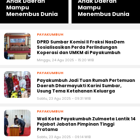
Anak Daerah
Anak Daerah
Mampu
Mampu
Menembus Dunia
Menembus Dunia
PAYAKUMBUH
DPRD Sumbar Komisi II Fraksi NasDem
Sosialisasikan Perda Perlindungan
Koperasi dan UMKM di Payakumbuh
Minggu, 24 Agu 2025 - 15:20 WIB
PAYAKUMBUH
Payakumbuh Jadi Tuan Rumah Pertemuan
Daerah Dharmayukti Karini Sumbar,
Usung Tema Ketahanan Keluarga
Sabtu, 23 Agu 2025 - 09:31 WIB
PAYAKUMBUH
Wali Kota Payakumbuh Zulmaeta Lantik 14
Pejabat Jabatan Pimpinan Tinggi
Pratama
Sabtu, 23 Agu 2025 - 09:14 WIB