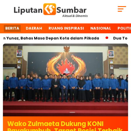
BERITA
DAERAH
RUANG INSPIRASI
NASIONAL
POLITI
unaz, Bahas Masa Depan Kota dalam Pilkada
Dua Tokoh Pay
Wako Zulmaeta Dukung KONI
Payakumbuh, Target Posisi Terbaik