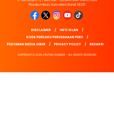
Payakumbuh, Sumatera Barat 26221
DISCLAIMER
INFO IKLAN
KODE PERILAKU PERUSAHAAN PERS
PEDOMAN MEDIA SIBER
PRIVACY POLICY
REDAKSI
COPYRIGHT © 2026 LIPUTAN SUMBAR - ALL RIGHTS RESERVED