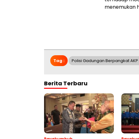
menemukan ha
Tag :
Polisi Gadungan Berpangkat AK
Berita Terbaru
Payakumbuh
Payaku