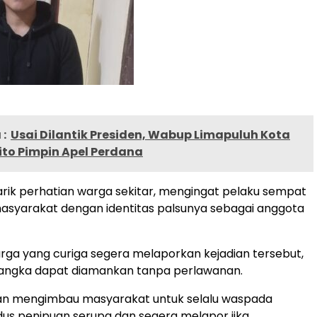
:
Usai Dilantik Presiden, Wabup Limapuluh Kota
ito Pimpin Apel Perdana
arik perhatian warga sekitar, mengingat pelaku sempat
asyarakat dengan identitas palsunya sebagai anggota
rga yang curiga segera melaporkan kejadian tersebut,
sangka dapat diamankan tanpa perlawanan.
sian mengimbau masyarakat untuk selalu waspada
us penipuan serupa dan segera melapor jika