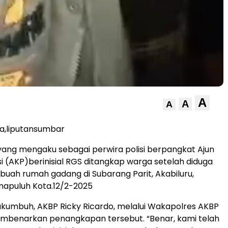
A
A
A
a,liputansumbar
yang mengaku sebagai perwira polisi berpangkat Ajun
si (AKP)berinisial RGS ditangkap warga setelah diduga
ah rumah gadang di Subarang Parit, Akabiluru,
mapuluh Kota.12/2-2025
kumbuh, AKBP Ricky Ricardo, melalui Wakapolres AKBP
embenarkan penangkapan tersebut. “Benar, kami telah