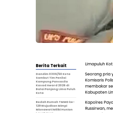
Limapuluh Kot
Berita Terkait
Seorang pria 
Dandim 0306/50 Kota
Sambut Tim Penilai
Komisaris Poli
Kampung Pancasila
Kasad Award 2026 di
membakar sebu
Balai Panjang Lima Puluh
Kabupaten Li
Kota
Kapolres Paya
Bedah Rumah TMMD ke-
129 Wujudkan Mimpi
Russirwan, m
Misnawati Miliki Hunian