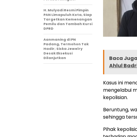
H. Mulyadi Resmi Pimpin
PAN Limapuluh Kota, Siap
Targetkan Kemenangan
Pemilu dan Tambah Kursi
DPRD
Aanmaning di PN
Padang, Termohon Tak
Hadir; Siska Jewelry
Desak Eksekusi
Baca Juga 
Dilanjutkan
Ahlul Badr
Kasus ini men
mengelabui m
kepolisian.
Beruntung, wa
sehingga ter
Pihak kepoli
terhadap mod