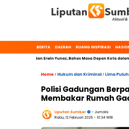
BERITA
DAERAH
RUANG INSPIRASI
NASIO
ulmaeta dan Erwin Yunaz, Bahas Masa Depan Kota dalam Pilkada
Home
Hukum dan Kriminal
Lima Puluh
/
/
Polisi Gadungan Berp
Membakar Rumah Ga
Liputan Sumbar
- Jurnalis
Rabu, 12 Februari 2025
- 10:34 WIB