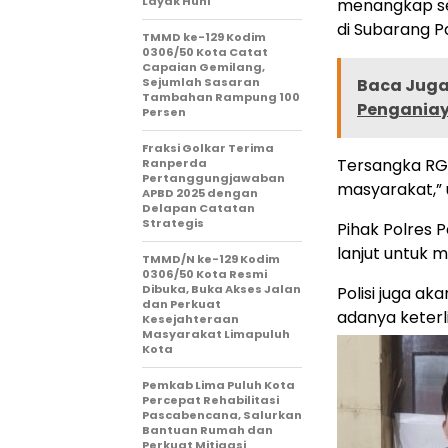
Layak Huni
menangkap se
di Subarang Pa
TMMD ke-129 Kodim
0306/50 Kota Catat
Capaian Gemilang,
Sejumlah Sasaran
Baca Juga 
Tambahan Rampung 100
Penganiay
Persen
Fraksi Golkar Terima
Tersangka RGS
Ranperda
Pertanggungjawaban
masyarakat,” 
APBD 2025 dengan
Delapan Catatan
Strategis
Pihak Polres 
lanjut untuk 
TMMD/N ke-129 Kodim
0306/50 Kota Resmi
Dibuka, Buka Akses Jalan
Polisi juga a
dan Perkuat
adanya keterl
Kesejahteraan
Masyarakat Limapuluh
Kota
Pemkab Lima Puluh Kota
Percepat Rehabilitasi
Pascabencana, Salurkan
Bantuan Rumah dan
Perkuat Mitigasi