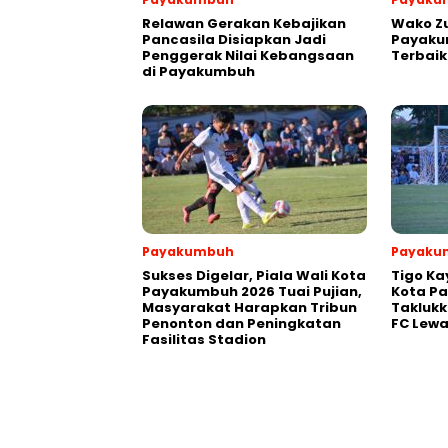
Relawan Gerakan Kebajikan
Wako Z
Pancasila Disiapkan Jadi
Payakum
Penggerak Nilai Kebangsaan
Terbaik
di Payakumbuh
Payakumbuh
Payaku
Sukses Digelar, Piala Wali Kota
Tigo Ka
Payakumbuh 2026 Tuai Pujian,
Kota P
Masyarakat Harapkan Tribun
Takluk
Penonton dan Peningkatan
FC Lewa
Fasilitas Stadion