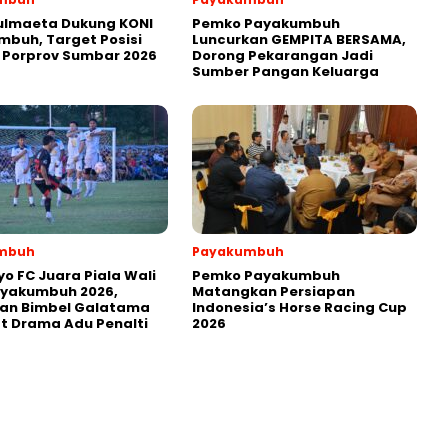
ulmaeta Dukung KONI
Pemko Payakumbuh
buh, Target Posisi
Luncurkan GEMPITA BERSAMA,
 Porprov Sumbar 2026
Dorong Pekarangan Jadi
Sumber Pangan Keluarga
mbuh
Payakumbuh
yo FC Juara Piala Wali
Pemko Payakumbuh
ayakumbuh 2026,
Matangkan Persiapan
kan Bimbel Galatama
Indonesia’s Horse Racing Cup
t Drama Adu Penalti
2026