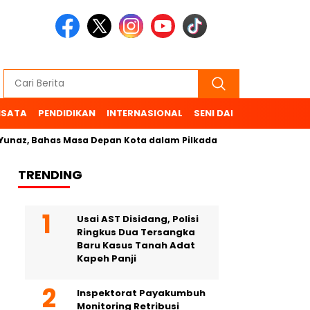
ISATA
PENDIDIKAN
INTERNASIONAL
SENI DAN BUDAYA
OL
ahas Masa Depan Kota dalam Pilkada
TRENDING
Usai AST Disidang, Polisi
Ringkus Dua Tersangka
Baru Kasus Tanah Adat
Kapeh Panji
Inspektorat Payakumbuh
Monitoring Retribusi