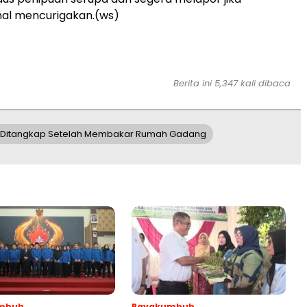
l mencurigakan.(ws)
Berita ini 5,347 kali dibaca
P Ditangkap Setelah Membakar Rumah Gadang
mbuh
Payakumbuh