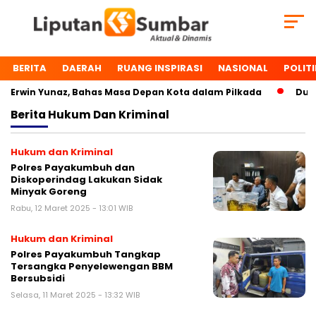
BERITA
DAERAH
RUANG INSPIRASI
NASIONAL
POLITI
rwin Yunaz, Bahas Masa Depan Kota dalam Pilkada
Dua To
Berita
Hukum Dan Kriminal
Hukum dan Kriminal
Polres Payakumbuh dan
Diskoperindag Lakukan Sidak
Minyak Goreng
Rabu, 12 Maret 2025 - 13:01 WIB
Hukum dan Kriminal
Polres Payakumbuh Tangkap
Tersangka Penyelewengan BBM
Bersubsidi
Selasa, 11 Maret 2025 - 13:32 WIB